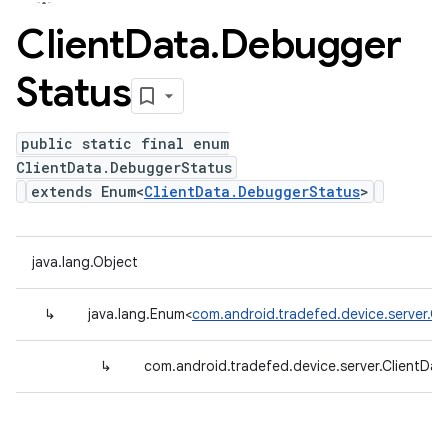
Client
Data
.
Debugger
Status
public static final enum
ClientData.DebuggerStatus
extends Enum<
ClientData.DebuggerStatus
>
java.lang.Object
↳
java.lang.Enum<
com.android.tradefed.device.server.C
↳
com.android.tradefed.device.server.ClientDa