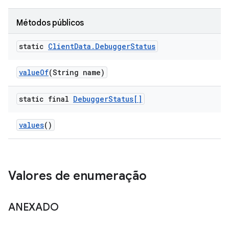
Métodos públicos
static
Client
Data
.
Debugger
Status
value
Of
(String name)
static final
Debugger
Status[]
values
()
Valores de enumeração
ANEXADO