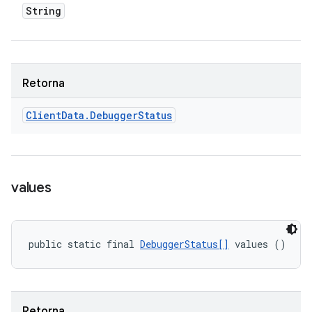
String
Retorna
Client
Data
.
Debugger
Status
values
public static final 
DebuggerStatus[]
 values ()
Retorna