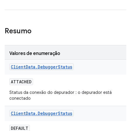
Resumo
Valores de enumeração
Client
Data
.
Debugger
Status
ATTACHED
Status da conexão do depurador : o depurador está
conectado
Client
Data
.
Debugger
Status
DEFAULT