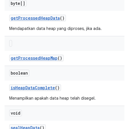
byte[]
get
Processed
Heap
Data
()
Mendapatkan data heap yang diproses, jika ada.
get
Processed
Heap
Map
()
boolean
is
Heap
Data
Complete
()
Menampilkan apakah data heap telah disegel.
void
seal
Heap
Data
()