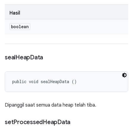
Hasil
boolean
seal
Heap
Data
public void sealHeapData ()
Dipanggil saat semua data heap telah tiba.
set
Processed
Heap
Data