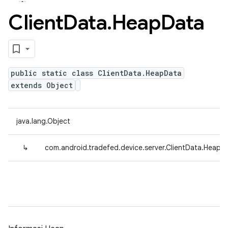
Client
Data
.
Heap
Data
public static class ClientData.HeapData
extends Object
java.lang.Object
↳
com.android.tradefed.device.server.ClientData.HeapD