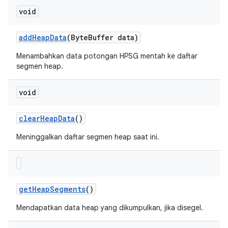
void
add
Heap
Data
(Byte
Buffer data)
Menambahkan data potongan HPSG mentah ke daftar
segmen heap.
void
clear
Heap
Data
()
Meninggalkan daftar segmen heap saat ini.
get
Heap
Segments
()
Mendapatkan data heap yang dikumpulkan, jika disegel.