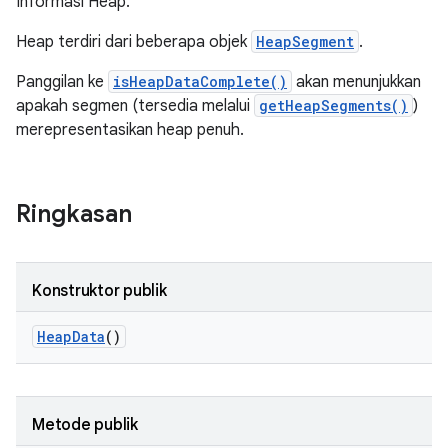
Informasi Heap.
Heap terdiri dari beberapa objek
HeapSegment
.
Panggilan ke
isHeapDataComplete()
akan menunjukkan
apakah segmen (tersedia melalui
getHeapSegments()
)
merepresentasikan heap penuh.
Ringkasan
Konstruktor publik
Heap
Data
()
Metode publik