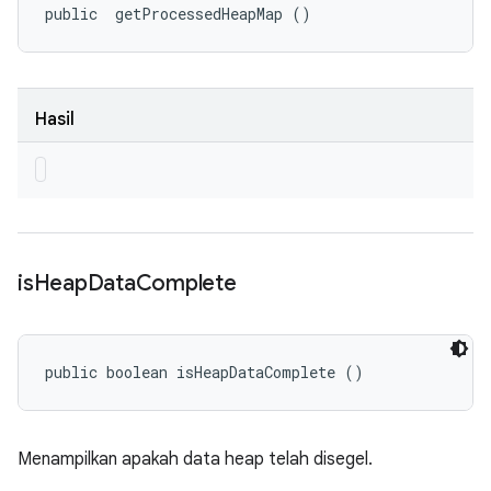
public 
 getProcessedHeapMap ()
Hasil
is
Heap
Data
Complete
public boolean isHeapDataComplete ()
Menampilkan apakah data heap telah disegel.