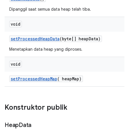
Dipanggil saat semua data heap telah tiba.
void
set
Processed
Heap
Data
(byte[] heap
Data)
Menetapkan data heap yang diproses.
void
set
Processed
Heap
Map
(
heap
Map)
Konstruktor publik
Heap
Data