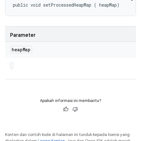
public void setProcessedHeapMap (
 heapMap)
Parameter
heap
Map
Apakah informasi ini membantu?
Konten dan contoh kode di halaman ini tunduk kepada lisensi yang
dijelaskan dalam
Lisensi Konten
. Java dan OpenJDK adalah merek