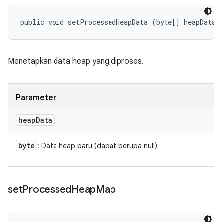
public void setProcessedHeapData (byte[] heapData)
Menetapkan data heap yang diproses.
Parameter
heap
Data
byte
: Data heap baru (dapat berupa null)
set
Processed
Heap
Map