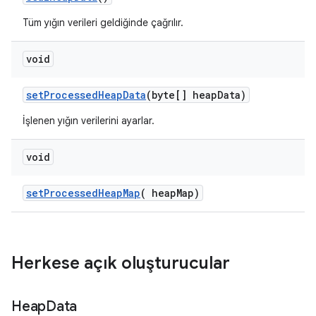
Tüm yığın verileri geldiğinde çağrılır.
void
set
Processed
Heap
Data
(byte[] heap
Data)
İşlenen yığın verilerini ayarlar.
void
set
Processed
Heap
Map
(
heap
Map)
Herkese açık oluşturucular
Heap
Data