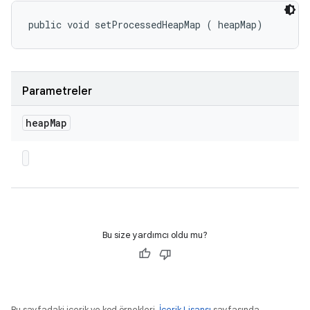
public void setProcessedHeapMap (
 heapMap)
Parametreler
heap
Map
Bu size yardımcı oldu mu?
Bu sayfadaki içerik ve kod örnekleri,
İçerik Lisansı
sayfasında