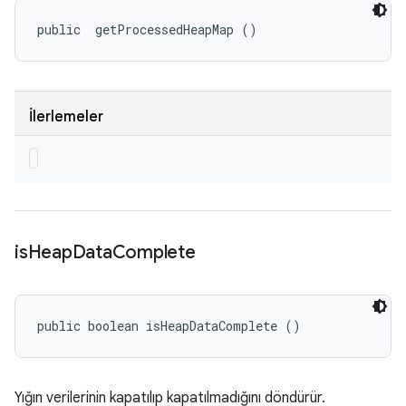
public 
 getProcessedHeapMap ()
İlerlemeler
is
Heap
Data
Complete
public boolean isHeapDataComplete ()
Yığın verilerinin kapatılıp kapatılmadığını döndürür.