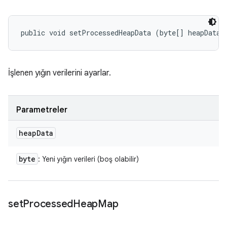
public void setProcessedHeapData (byte[] heapData)
İşlenen yığın verilerini ayarlar.
Parametreler
heap
Data
byte
: Yeni yığın verileri (boş olabilir)
set
Processed
Heap
Map