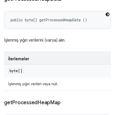
public byte[] getProcessedHeapData ()
İşlenmiş yığın verilerini (varsa) alın.
İlerlemeler
byte[]
İşlenmiş yığın verileri veya null.
get
Processed
Heap
Map