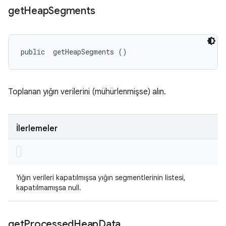
get
Heap
Segments
public 
 getHeapSegments ()
Toplanan yığın verilerini (mühürlenmişse) alın.
İlerlemeler
Yığın verileri kapatılmışsa yığın segmentlerinin listesi,
kapatılmamışsa null.
get
Processed
Heap
Data