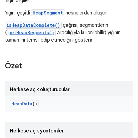
Yığın bilgileri.
Yığın, çeşitli
HeapSegment
nesnelerden oluşur.
isHeapDataComplete()
çağrısı, segmentlerin
(
getHeapSegments()
aracılığıyla kullanılabilir) yığının
tamamını temsil edip etmediğini gösterir.
Özet
Herkese açık oluşturucular
Heap
Data
()
Herkese açık yöntemler