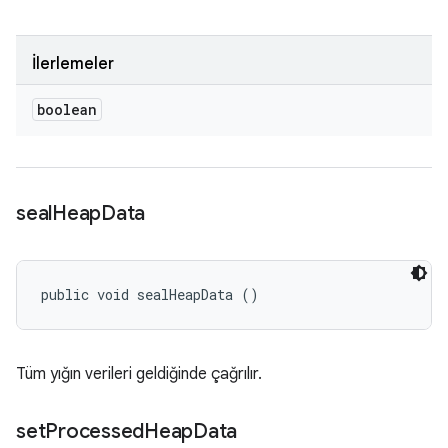
İlerlemeler
boolean
seal
Heap
Data
public void sealHeapData ()
Tüm yığın verileri geldiğinde çağrılır.
set
Processed
Heap
Data