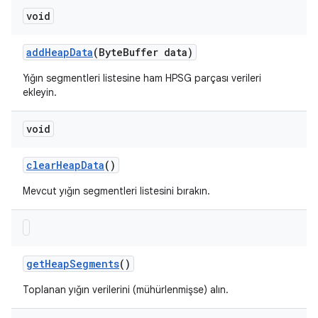
void
add
Heap
Data
(Byte
Buffer data)
Yığın segmentleri listesine ham HPSG parçası verileri
ekleyin.
void
clear
Heap
Data
()
Mevcut yığın segmentleri listesini bırakın.
get
Heap
Segments
()
Toplanan yığın verilerini (mühürlenmişse) alın.