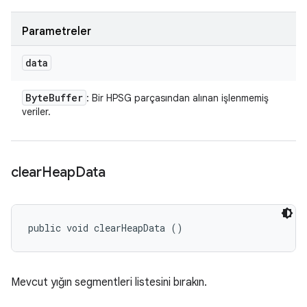
Parametreler
data
Byte
Buffer
: Bir HPSG parçasından alınan işlenmemiş
veriler.
clear
Heap
Data
public void clearHeapData ()
Mevcut yığın segmentleri listesini bırakın.