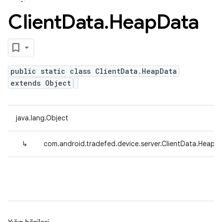
Client
Data
.
Heap
Data
public static class ClientData.HeapData
extends Object
java.lang.Object
↳
com.android.tradefed.device.server.ClientData.HeapD