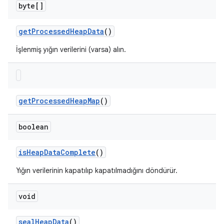
byte[]
get
Processed
Heap
Data
()
İşlenmiş yığın verilerini (varsa) alın.
get
Processed
Heap
Map
()
boolean
is
Heap
Data
Complete
()
Yığın verilerinin kapatılıp kapatılmadığını döndürür.
void
seal
Heap
Data
()