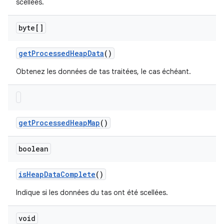
scellées.
byte[]
get
Processed
Heap
Data
()
Obtenez les données de tas traitées, le cas échéant.
get
Processed
Heap
Map
()
boolean
is
Heap
Data
Complete
()
Indique si les données du tas ont été scellées.
void