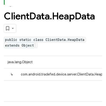
Client
Data
.
Heap
Data
public static class ClientData.HeapData
extends Object
java.lang.Object
↳
com.android.tradefed.device.server.ClientData.HeapD