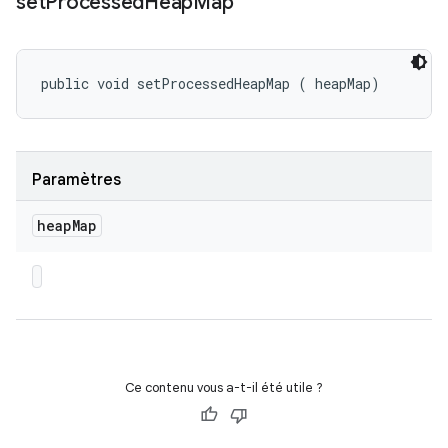
set
Processed
Heap
Map
public void setProcessedHeapMap (
 heapMap)
Paramètres
heap
Map
Ce contenu vous a-t-il été utile ?