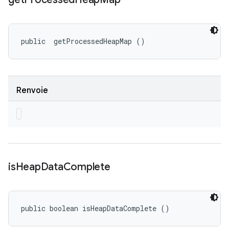
public 
 getProcessedHeapMap ()
Renvoie
is
Heap
Data
Complete
public boolean isHeapDataComplete ()