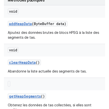
Méthodes publiques
void
add
Heap
Data
(Byte
Buffer data)
Ajoutez des données brutes de blocs HPSG à la liste des
segments de tas.
void
clear
Heap
Data
()
Abandonne la liste actuelle des segments de tas.
get
Heap
Segments
()
Obtenez les données de tas collectées, si elles sont