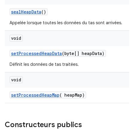
seal
Heap
Data
()
Appelée lorsque toutes les données du tas sont arrivées.
void
set
Processed
Heap
Data
(byte[] heap
Data)
Définit les données de tas traitées.
void
set
Processed
Heap
Map
(
heap
Map)
Constructeurs publics