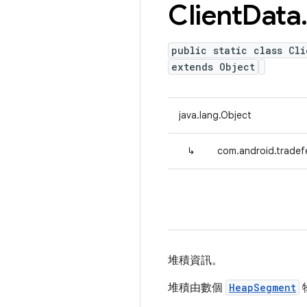
Client
Data
public static class Cl
extends Object
java.lang.Object
↳
com.android.tradef
堆積資訊。
堆積由數個
HeapSegment