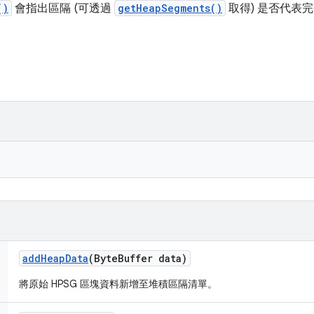
()
會指出區隔 (可透過
getHeapSegments()
取得) 是否代表
add
Heap
Data
(Byte
Buffer data)
將原始 HPSG 區塊資料新增至堆積區隔清單。