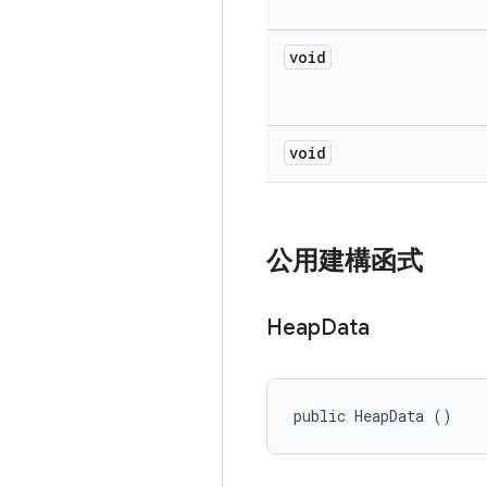
void
void
公用建構函式
Heap
Data
public HeapData ()