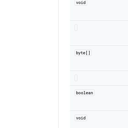
void
byte[]
boolean
void