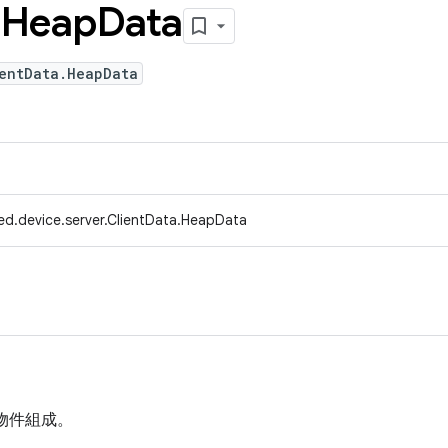
.
Heap
Data
ientData.HeapData
ed.device.server.ClientData.HeapData
物件組成。