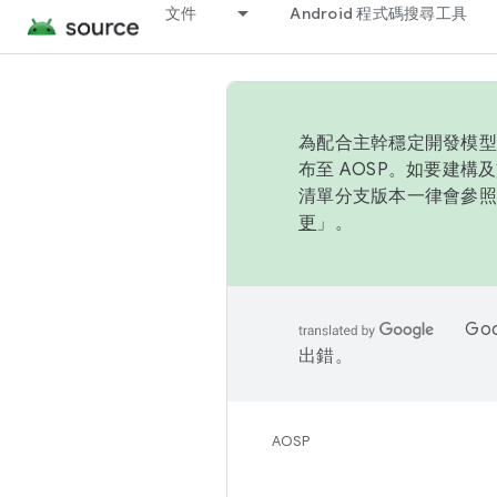
文件
Android 程式碼搜尋工具
為配合主幹穩定開發模型，
布至 AOSP。如要建構及
清單分支版本一律會參照推
更
」。
Go
出錯。
AOSP