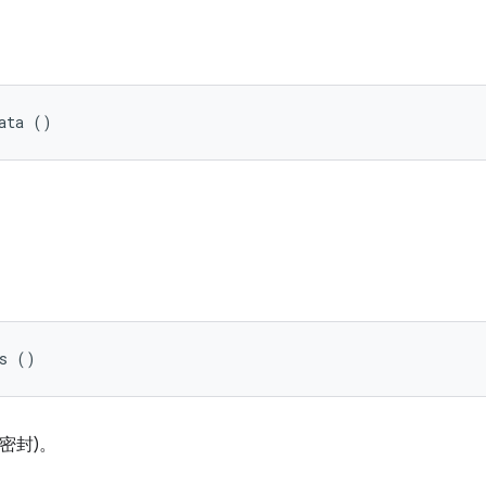
ata ()
ts ()
密封)。