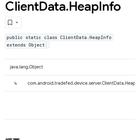
Client
Data
.
Heap
Info
public static class ClientData.HeapInfo
extends Object
java.lang.Object
↳
com.android.tradefed.device.server.ClientData.HeapIn