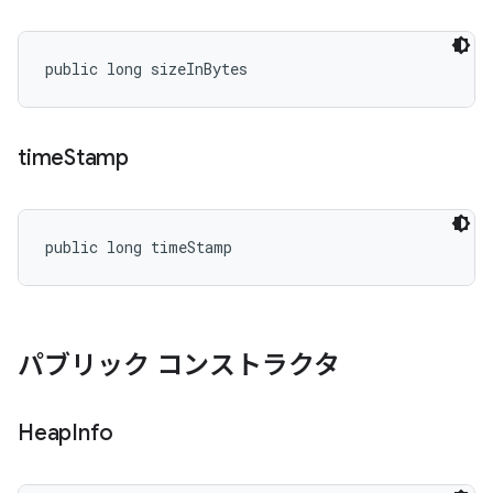
public long sizeInBytes
time
Stamp
public long timeStamp
パブリック コンストラクタ
Heap
Info