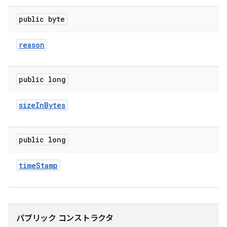
public byte
reason
public long
size
In
Bytes
public long
time
Stamp
パブリック コンストラクタ