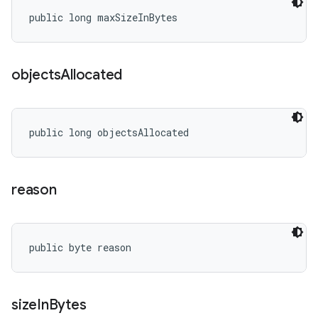
public long maxSizeInBytes
objects
Allocated
public long objectsAllocated
reason
public byte reason
size
In
Bytes