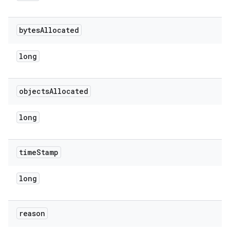
bytes
Allocated
long
objects
Allocated
long
time
Stamp
long
reason