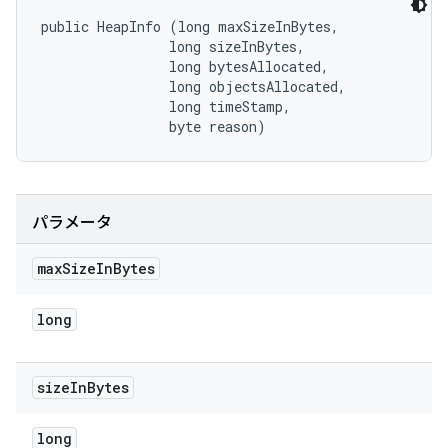
public HeapInfo (long maxSizeInBytes, 

                long sizeInBytes, 

                long bytesAllocated, 

                long objectsAllocated, 

                long timeStamp, 

                byte reason)
パラメータ
max
Size
In
Bytes
long
size
In
Bytes
long