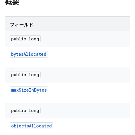
概要
フィールド
public long
bytes
Allocated
public long
max
Size
In
Bytes
public long
objects
Allocated