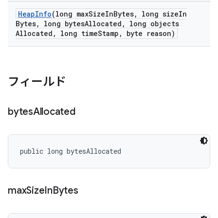
Heap
Info
(long max
Size
In
Bytes
,
long size
In
Bytes
,
long bytes
Allocated
,
long objects
Allocated
,
long time
Stamp
,
byte reason)
フィールド
bytes
Allocated
public long bytesAllocated
max
Size
In
Bytes