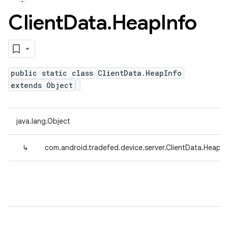
Client
Data
.
Heap
Info
public static class ClientData.HeapInfo
extends Object
java.lang.Object
↳
com.android.tradefed.device.server.ClientData.HeapIn