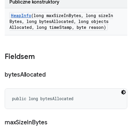
Publiczne konstruktory
Heap
Info
(long max
Size
In
Bytes
,
long size
In
Bytes
,
long bytes
Allocated
,
long objects
Allocated
,
long time
Stamp
,
byte reason)
Fieldsem
bytes
Allocated
public long bytesAllocated
max
Size
In
Bytes