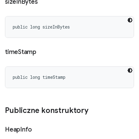
size
In
Bytes
public long sizeInBytes
time
Stamp
public long timeStamp
Publiczne konstruktory
Heap
Info