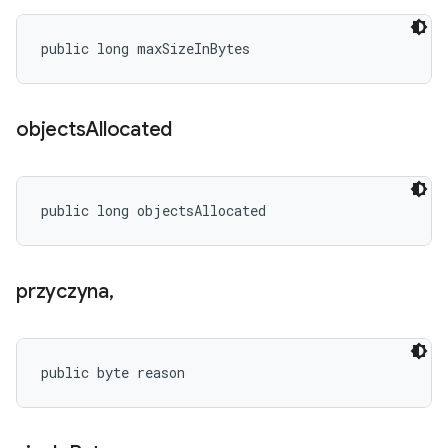
public long maxSizeInBytes
objects
Allocated
public long objectsAllocated
przyczyna
,
public byte reason