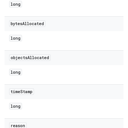
long
bytes
Allocated
long
objects
Allocated
long
time
Stamp
long
reason