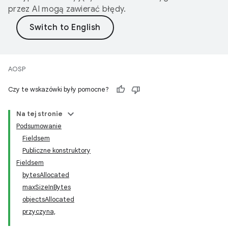
przez AI mogą zawierać błędy.
AOSP
Czy te wskazówki były pomocne?
Na tej stronie
Podsumowanie
Fieldsem
Publiczne konstruktory
Fieldsem
bytesAllocated
maxSizeInBytes
objectsAllocated
przyczyna,