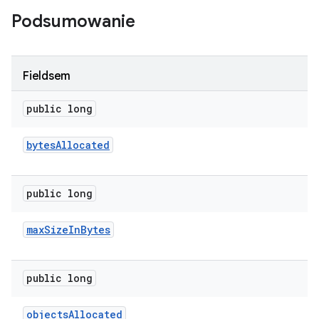
Podsumowanie
Fieldsem
public long
bytes
Allocated
public long
max
Size
In
Bytes
public long
objects
Allocated