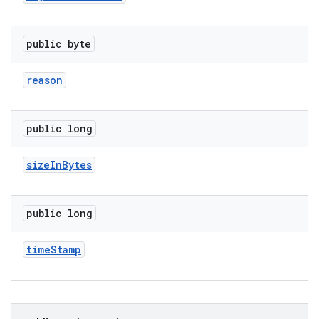
public byte
reason
public long
size
In
Bytes
public long
time
Stamp