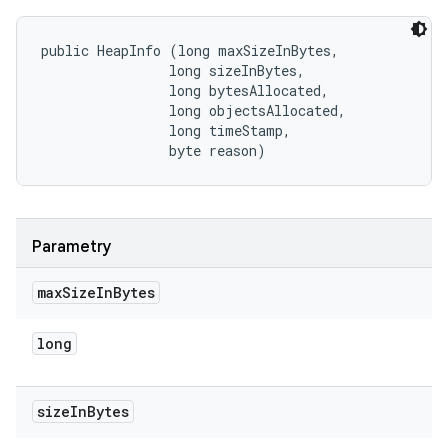
public HeapInfo (long maxSizeInBytes, 

                long sizeInBytes, 

                long bytesAllocated, 

                long objectsAllocated, 

                long timeStamp, 

                byte reason)
Parametry
max
Size
In
Bytes
long
size
In
Bytes