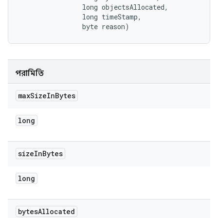
                long objectsAllocated, 

                long timeStamp, 

                byte reason)
পরামিতি
max
Size
In
Bytes
long
size
In
Bytes
long
bytes
Allocated