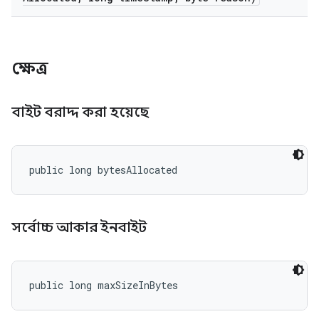
ক্ষেত্র
বাইট বরাদ্দ করা হয়েছে
public long bytesAllocated
সর্বোচ্চ আকার ইনবাইট
public long maxSizeInBytes