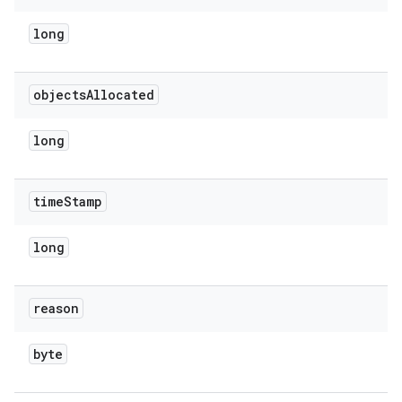
long
objects
Allocated
long
time
Stamp
long
reason
byte