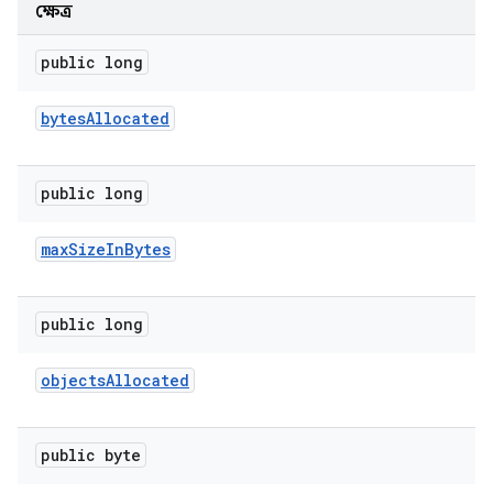
ক্ষেত্র
public long
bytes
Allocated
public long
max
Size
In
Bytes
public long
objects
Allocated
public byte