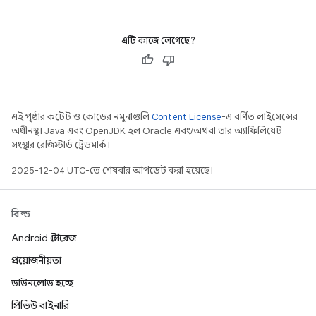
এটি কাজে লেগেছে?
এই পৃষ্ঠার কন্টেন্ট ও কোডের নমুনাগুলি
Content License
-এ বর্ণিত লাইসেন্সের
অধীনস্থ। Java এবং OpenJDK হল Oracle এবং/অথবা তার অ্যাফিলিয়েট
সংস্থার রেজিস্টার্ড ট্রেডমার্ক।
2025-12-04 UTC-তে শেষবার আপডেট করা হয়েছে।
বিল্ড
Android স্টোরেজ
প্রয়োজনীয়তা
ডাউনলোড হচ্ছে
প্রিভিউ বাইনারি