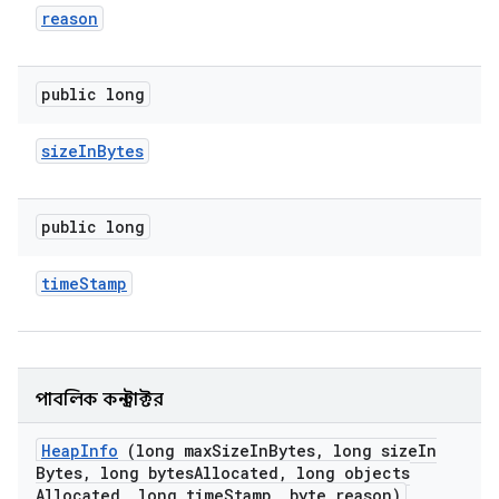
reason
public long
size
In
Bytes
public long
time
Stamp
পাবলিক কনস্ট্রাক্টর
Heap
Info
(long max
Size
In
Bytes
,
long size
In
Bytes
,
long bytes
Allocated
,
long objects
Allocated
,
long time
Stamp
,
byte reason)