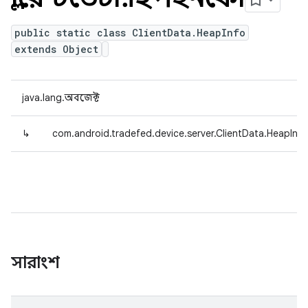
public static class ClientData.HeapInfo
extends Object
java.lang.অবজেক্ট
↳
com.android.tradefed.device.server.ClientData.HeapInfo
সারাংশ