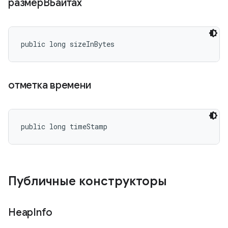
размерВБайтах
public long sizeInBytes
отметка времени
public long timeStamp
Публичные конструкторы
Heap
Info