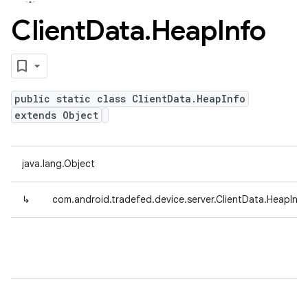
Client
Data
.
Heap
Info
public static class ClientData.HeapInfo
extends Object
java.lang.Object
↳
com.android.tradefed.device.server.ClientData.HeapInfo