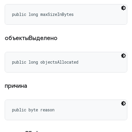
public long maxSizeInBytes
объектыВыделено
public long objectsAllocated
причина
public byte reason