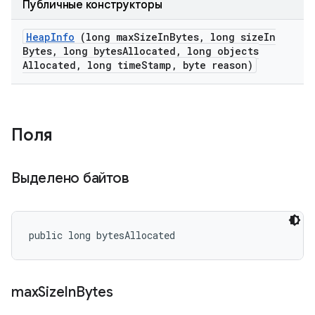
Публичные конструкторы
Heap
Info
(long max
Size
In
Bytes
,
long size
In
Bytes
,
long bytes
Allocated
,
long objects
Allocated
,
long time
Stamp
,
byte reason)
Поля
Выделено байтов
public long bytesAllocated
max
Size
In
Bytes