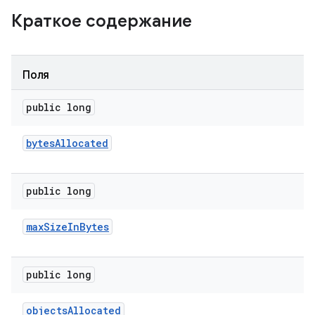
Краткое содержание
Поля
public long
bytes
Allocated
public long
max
Size
In
Bytes
public long
objects
Allocated