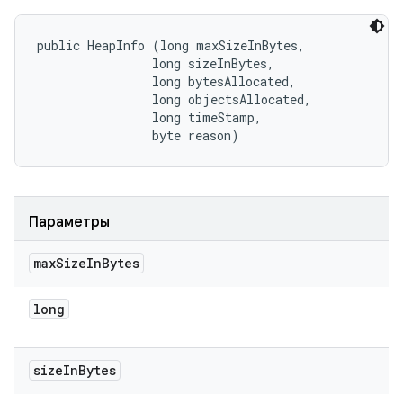
public HeapInfo (long maxSizeInBytes, 

                long sizeInBytes, 

                long bytesAllocated, 

                long objectsAllocated, 

                long timeStamp, 

                byte reason)
Параметры
max
Size
In
Bytes
long
size
In
Bytes