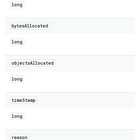
long
bytes
Allocated
long
objects
Allocated
long
time
Stamp
long
reason