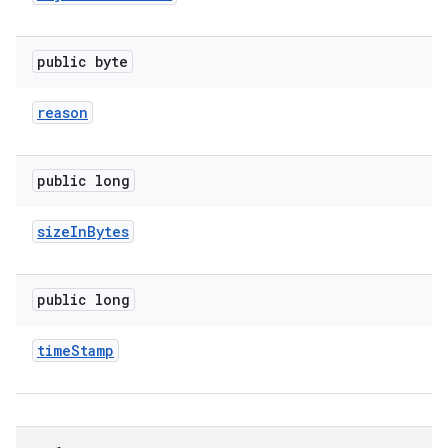
public byte
reason
public long
size
In
Bytes
public long
time
Stamp