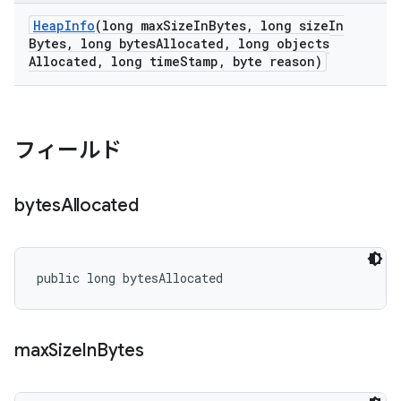
Heap
Info
(long max
Size
In
Bytes
,
long size
In
Bytes
,
long bytes
Allocated
,
long objects
Allocated
,
long time
Stamp
,
byte reason)
フィールド
bytes
Allocated
public long bytesAllocated
max
Size
In
Bytes