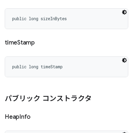
public long sizeInBytes
time
Stamp
public long timeStamp
パブリック コンストラクタ
Heap
Info