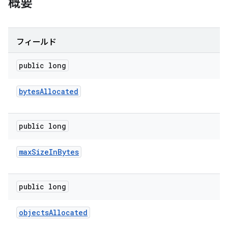
概要
フィールド
public long
bytes
Allocated
public long
max
Size
In
Bytes
public long
objects
Allocated