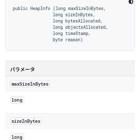
public HeapInfo (long maxSizeInBytes, 

                long sizeInBytes, 

                long bytesAllocated, 

                long objectsAllocated, 

                long timeStamp, 

                byte reason)
パラメータ
max
Size
In
Bytes
long
size
In
Bytes
long