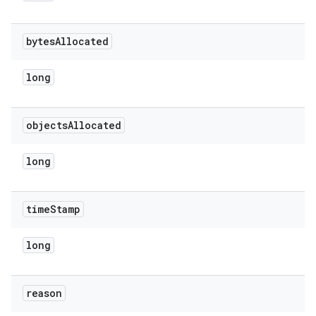
bytes
Allocated
long
objects
Allocated
long
time
Stamp
long
reason