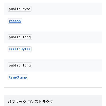
public byte
reason
public long
size
In
Bytes
public long
time
Stamp
パブリック コンストラクタ