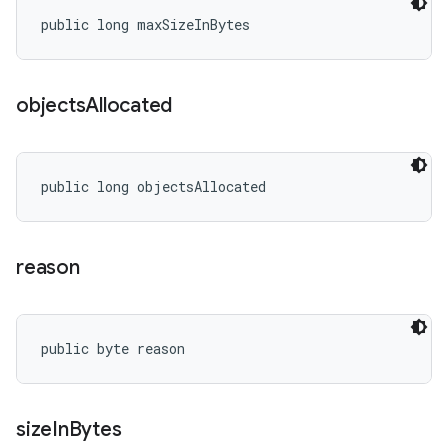
public long maxSizeInBytes
objects
Allocated
public long objectsAllocated
reason
public byte reason
size
In
Bytes