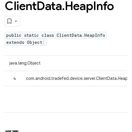
Client
Data
.
Heap
Info
public static class ClientData.HeapInfo
extends Object
java.lang.Object
↳
com.android.tradefed.device.server.ClientData.HeapIn