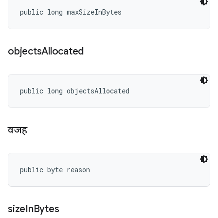
public long maxSizeInBytes
objects
Allocated
public long objectsAllocated
वजह
public byte reason
size
In
Bytes