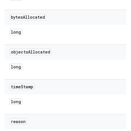
bytes
Allocated
long
objects
Allocated
long
time
Stamp
long
reason