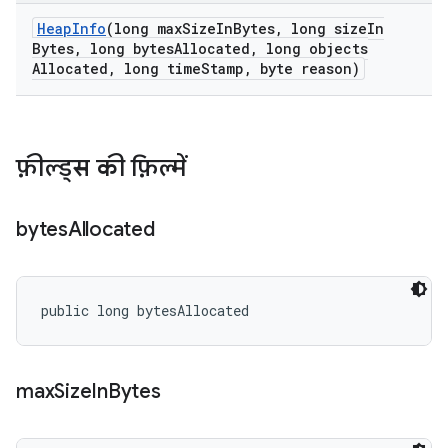
Heap
Info
(long max
Size
In
Bytes
,
long size
In
Bytes
,
long bytes
Allocated
,
long objects
Allocated
,
long time
Stamp
,
byte reason)
फ़ील्ड्स की फ़िल्में
bytes
Allocated
public long bytesAllocated
max
Size
In
Bytes