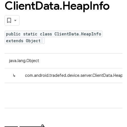
Client
Data
.
Heap
Info
public static class ClientData.HeapInfo
extends Object
java.lang.Object
↳
com.android.tradefed.device.server.ClientData.HeapIn