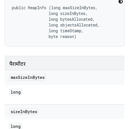
public HeapInfo (long maxSizeInBytes, 

                long sizeInBytes, 

                long bytesAllocated, 

                long objectsAllocated, 

                long timeStamp, 

                byte reason)
पैरामीटर
max
Size
In
Bytes
long
size
In
Bytes
long