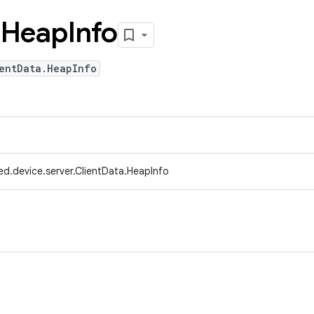
.
Heap
Info
ientData.HeapInfo
d.device.server.ClientData.HeapInfo