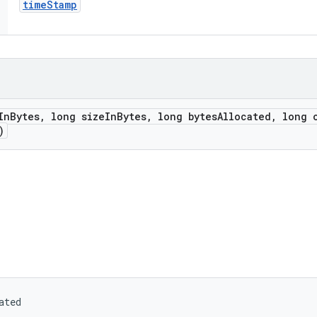
time
Stamp
In
Bytes
,
long size
In
Bytes
,
long bytes
Allocated
,
long o
)
ated