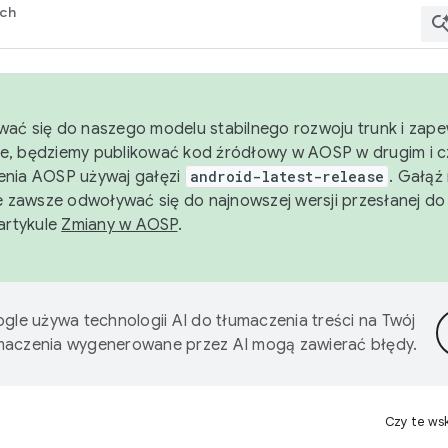
rch
wać się do naszego modelu stabilnego rozwoju trunk i zape
e, będziemy publikować kod źródłowy w AOSP w drugim i c
enia AOSP używaj gałęzi
android-latest-release
. Gałąź
 zawsze odwoływać się do najnowszej wersji przesłanej do
 artykule
Zmiany w AOSP
.
gle używa technologii AI do tłumaczenia treści na Twój
umaczenia wygenerowane przez AI mogą zawierać błędy.
Czy te ws