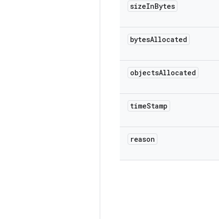
size
In
Bytes
bytes
Allocated
objects
Allocated
time
Stamp
reason