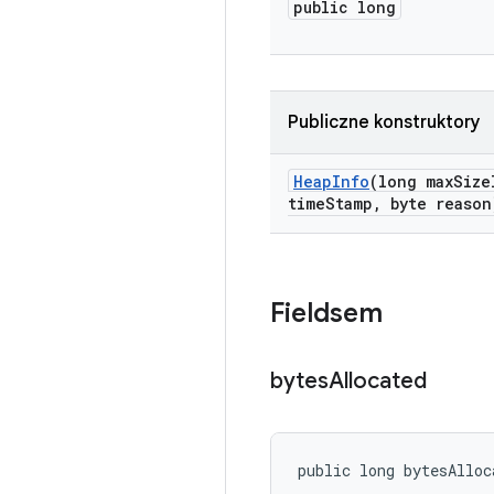
public long
Publiczne konstruktory
Heap
Info
(long max
Size
time
Stamp
,
byte reason
Fieldsem
bytes
Allocated
public long bytesAlloc