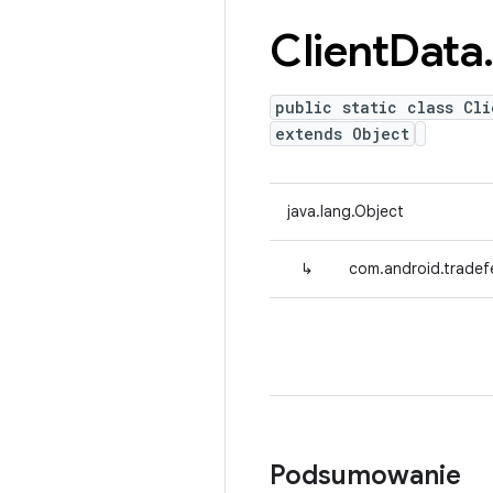
Client
Data
public static class Cl
extends Object
java.lang.Object
↳
com.android.tradefe
Podsumowanie