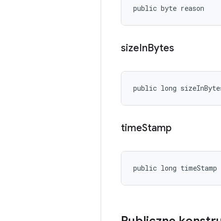
public byte reason
size
In
Bytes
public long sizeInByte
time
Stamp
public long timeStamp