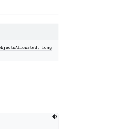
bjects
Allocated
,
long