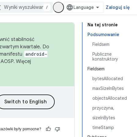
/
Zaloguj się
Na tej stronie
Podsumowanie
wnić stabilność
Fieldsem
zwartym kwartale. Do
 manifestu
android-
Publiczne
konstruktory
 AOSP. Więcej
Fieldsem
bytesAllocated
maxSizeInBytes
objectsAllocated
przyczyna,
sizeInBytes
timeStamp
kazówki były pomocne?