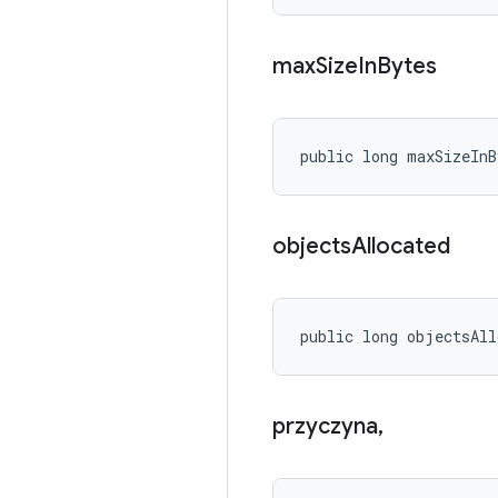
max
Size
In
Bytes
public long maxSizeInB
objects
Allocated
public long objectsAll
przyczyna
,