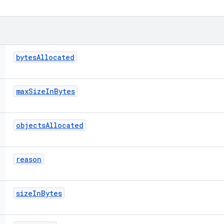
bytes
Allocated
max
Size
In
Bytes
objects
Allocated
reason
size
In
Bytes