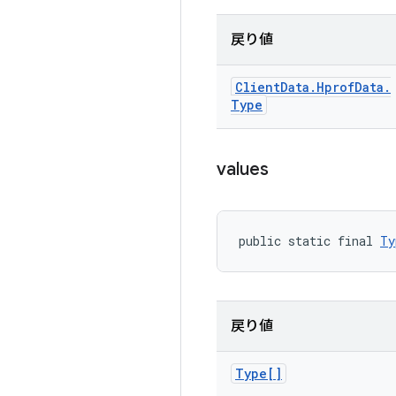
戻り値
Client
Data
.
Hprof
Data
.
Type
values
public static final 
Ty
戻り値
Type[]