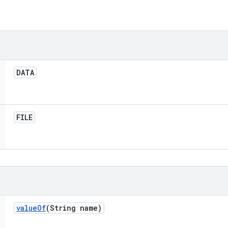
DATA
FILE
value
Of
(String name)