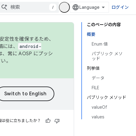
/
ログイン
このページの内容
概要
の安定性を確保するため、
Enum 値
投稿には、
android-
、常に AOSP にプッシ
パブリック メソ
ッド
さい。
列挙値
データ
FILE
パブリック メソッド
valueOf
values
報は役に立ちましたか？