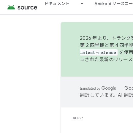
ドキュメント
Android ソース
2026 年より、トラ
第 2 四半期と第 4 四
latest-release
を使用
ュされた最新のリリース
Go
翻訳しています。AI 
AOSP