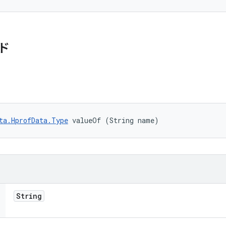
ド
ta.HprofData.Type
 valueOf (String name)
String