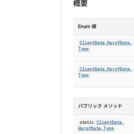
概要
Enum 値
Client
Data
.
Hprof
Data
.
Type
Client
Data
.
Hprof
Data
.
Type
パブリック メソッド
static
Client
Data
.
Hprof
Data
.
Type