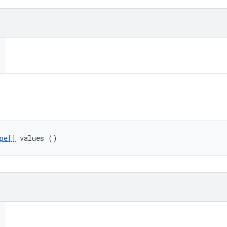
pe[]
 values ()