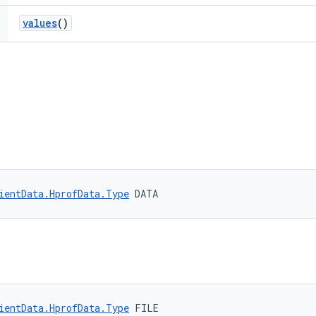
values
()
ientData.HprofData.Type
 DATA
ientData.HprofData.Type
 FILE