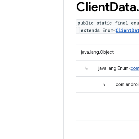
Client
Data
public static final en
extends Enum<
ClientDa
java.lang.Object
↳
java.lang.Enum<
com
↳
com.androi