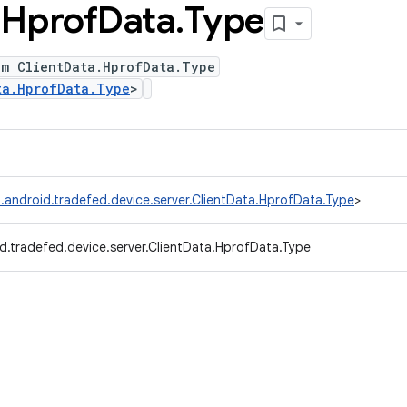
.
Hprof
Data
.
Type
um ClientData.HprofData.Type
ta.HprofData.Type
>
.android.tradefed.device.server.ClientData.HprofData.Type
>
d.tradefed.device.server.ClientData.HprofData.Type