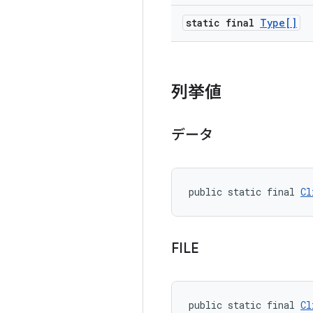
static final
Type[]
列挙値
データ
public static final 
Cl
FILE
public static final 
Cl