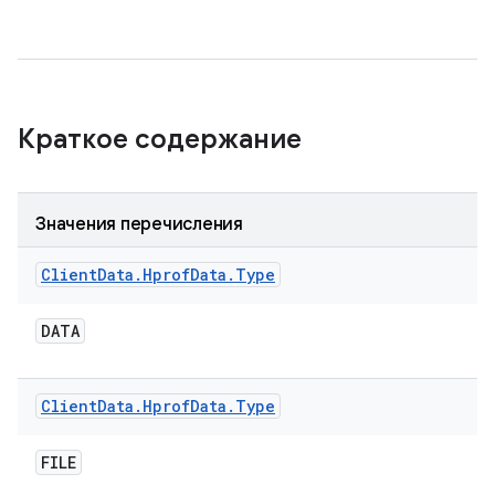
Краткое содержание
Значения перечисления
Client
Data
.
Hprof
Data
.
Type
DATA
Client
Data
.
Hprof
Data
.
Type
FILE