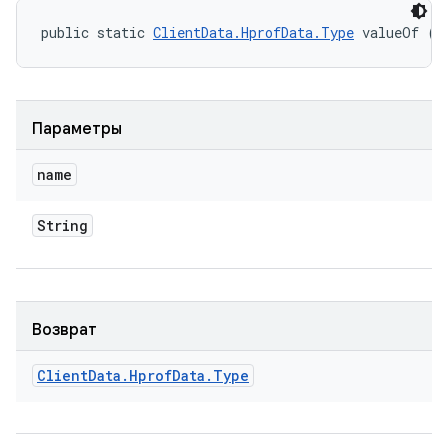
public static 
ClientData.HprofData.Type
 valueOf (S
Параметры
name
String
Возврат
Client
Data
.
Hprof
Data
.
Type