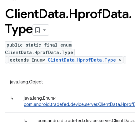
Client
Data
.
Hprof
Data
.
Type
public static final enum
ClientData.HprofData.Type
extends Enum<
ClientData.HprofData.Type
>
java.lang.Object
↳
java.lang.Enum<
com.android.tradefed.device.server.ClientData.HprofDa
↳
com.android.tradefed.device.server.ClientData.H