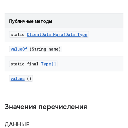
Публичные методы
static
Client
Data
.
Hprof
Data
.
Type
value
Of
(String name)
static final
Type[]
values
()
Значения перечисления
ДАННЫЕ