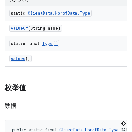
static
Client
Data
.
Hprof
Data
.
Type
value
Of
(String name)
static final
Type[]
values
()
枚举值
数据
public static final 
ClientData.HprofData.Type
 DATA