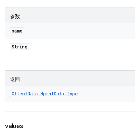
参数
name
String
返回
Client
Data
.
Hprof
Data
.
Type
values