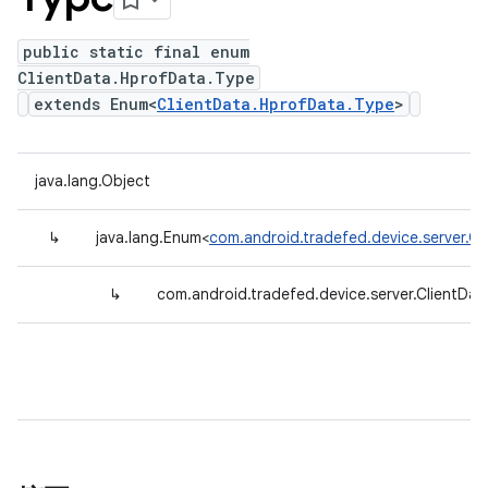
public static final enum
ClientData.HprofData.Type
extends Enum<
ClientData.HprofData.Type
>
java.lang.Object
↳
java.lang.Enum<
com.android.tradefed.device.server.C
↳
com.android.tradefed.device.server.ClientDa