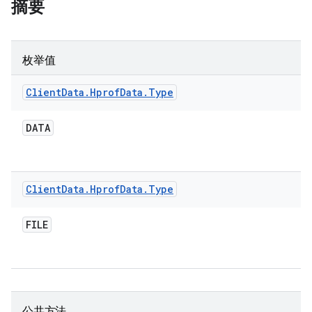
摘要
枚举值
Client
Data
.
Hprof
Data
.
Type
DATA
Client
Data
.
Hprof
Data
.
Type
FILE
公共方法