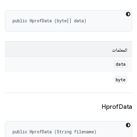
public HprofData (byte[] data)
المعلمات
data
byte
Hprof
Data
public HprofData (String filename)