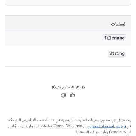
المعلمات
filename
String
هل كان المحتوى مفيدًا؟
يخضع كل من المحتوى وعيّنات التعليمات البرمجية في هذه الصفحة للتراخيص الموضحّة
في
ترخيص استخدام المحتوى
. إنّ Java وOpenJDK هما علامتان تجاريتان مسجَّلتان
لشركة Oracle و/أو الشركات التابعة لها.