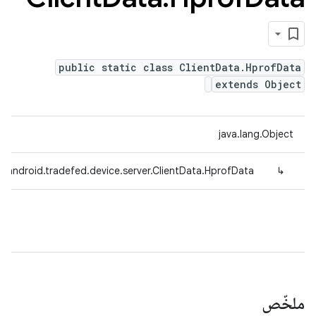
public static class ClientData.HprofData
extends Object
java.lang.Object
.android.tradefed.device.server.ClientData.HprofData
↳
ملخّص