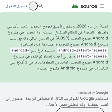
تسجيل الدخول
اعتبارًا من عام 2026، ولضمان اتّساق نموذج التطوير الثابت الأساسي
واستقرار المنصة في النظام المتكامل، سننشر رمز المصدر في مشروع
Android مفتوح المصدر (AOSP) في الربعَين الثاني والرابع. لبناء
مشروع Android مفتوح المصدر والمساهمة فيه، استخدِم
android-latest-release
. سيشير فرع بيان
android-
latest-release
دائمًا إلى أحدث إصدار تم نشره في مشروع
Android مفتوح المصدر. لمزيد من المعلومات، يُرجى الاطّلاع على
التغييرات في مشروع Android مفتوح المصدر
.
تستخدم Google تكنولوجيا الذكاء الاصطناعي لترجمة المحتوى إلى
لغتك المفضّلة، وقد تتضمّن بعض الأخطاء.