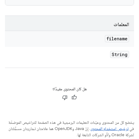
المعلمات
filename
String
هل كان المحتوى مفيدًا؟
يخضع كل من المحتوى وعيّنات التعليمات البرمجية في هذه الصفحة للتراخيص الموضحّة
في
ترخيص استخدام المحتوى
. إنّ Java وOpenJDK هما علامتان تجاريتان مسجَّلتان
لشركة Oracle و/أو الشركات التابعة لها.