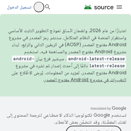
تسجيل الدخول
اعتبارًا من عام 2026، ولضمان اتّساق نموذج التطوير الثابت الأساسي
واستقرار المنصة في النظام المتكامل، سننشر رمز المصدر في مشروع
Android مفتوح المصدر (AOSP) في الربعَين الثاني والرابع. لبناء
مشروع Android مفتوح المصدر والمساهمة فيه، استخدِم
android-latest-release
. سيشير فرع بيان
android-
latest-release
دائمًا إلى أحدث إصدار تم نشره في مشروع
Android مفتوح المصدر. لمزيد من المعلومات، يُرجى الاطّلاع على
التغييرات في مشروع Android مفتوح المصدر
.
تستخدم Google تكنولوجيا الذكاء الاصطناعي لترجمة المحتوى إلى
لغتك المفضّلة، وقد تتضمّن بعض الأخطاء.