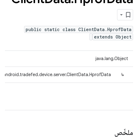
public static class ClientData.HprofData
extends Object
java.lang.Object
.android.tradefed.device.server.ClientData.HprofData
↳
ملخّص