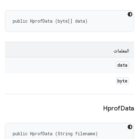
public HprofData (byte[] data)
المعلمات
data
byte
Hprof
Data
public HprofData (String filename)