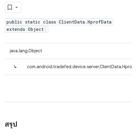
public static class ClientData.HprofData
extends Object
java.lang.Object
↳
com.android.tradefed.device.server.ClientData.Hprof
สรุป