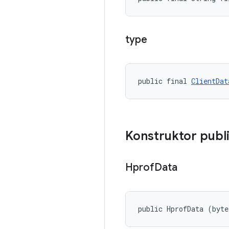
type
public final 
ClientDat
Konstruktor publ
Hprof
Data
public HprofData (byte