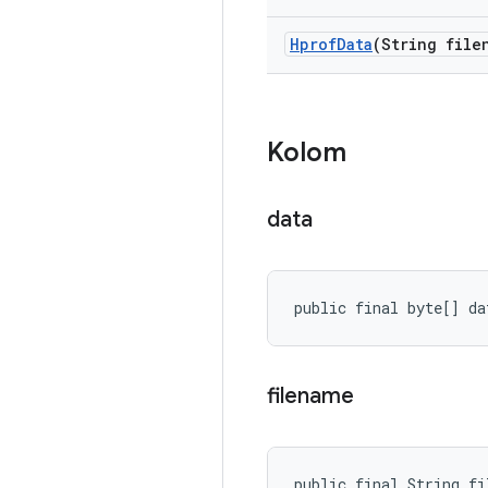
Hprof
Data
(String file
Kolom
data
public final byte[] da
filename
public final String fi