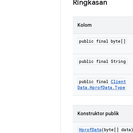
Ringkasan
Kolom
public final byte[]
public final String
public final
Client
Data
.
Hprof
Data
.
Type
Konstruktor publik
Hprof
Data
(byte[] data