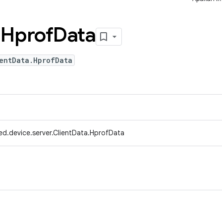
.
Hprof
Data
entData.HprofData
ed.device.server.ClientData.HprofData