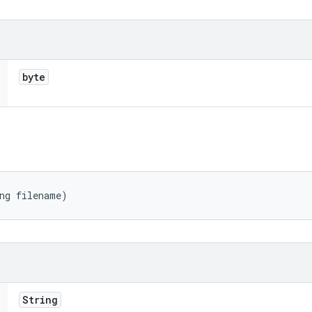
byte
ng filename)
String