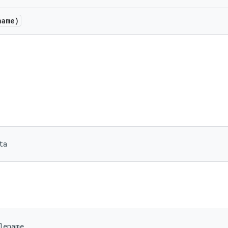
name)
ta
lename