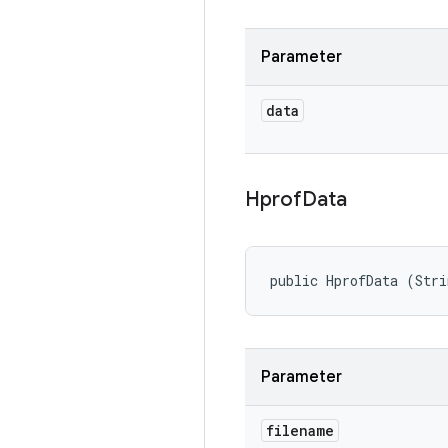
Parameter
data
Hprof
Data
public HprofData (Stri
Parameter
filename