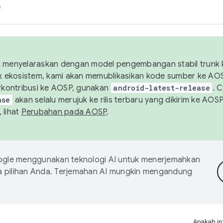
h
uk menyelaraskan dengan model pengembangan stabil trunk
tuk ekosistem, kami akan memublikasikan kode sumber ke A
kontribusi ke AOSP, gunakan
android-latest-release
. 
ase
akan selalu merujuk ke rilis terbaru yang dikirim ke AO
 lihat
Perubahan pada AOSP
.
gle menggunakan teknologi AI untuk menerjemahkan
a pilihan Anda. Terjemahan AI mungkin mengandung
Apakah in