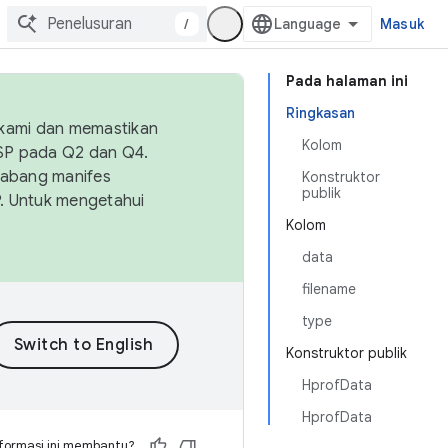
/
Masuk
Pada halaman ini
Ringkasan
 kami dan memastikan
Kolom
OSP pada Q2 dan Q4.
Cabang manifes
Konstruktor
publik
SP. Untuk mengetahui
Kolom
data
filename
type
Konstruktor publik
HprofData
HprofData
formasi ini membantu?