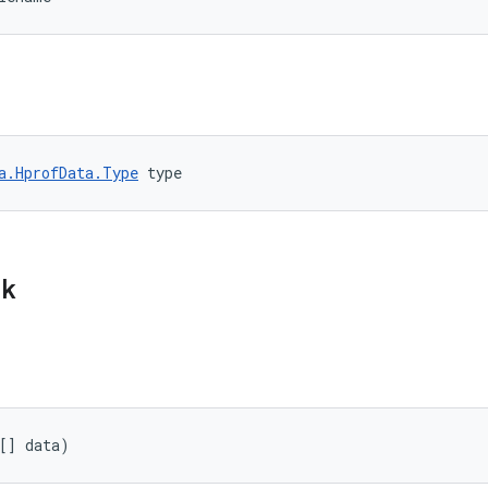
a.HprofData.Type
 type
ik
[] data)