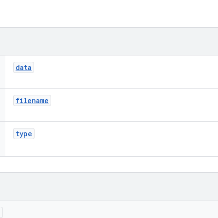
data
filename
type
)