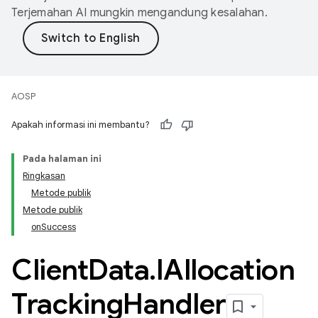
Terjemahan AI mungkin mengandung kesalahan.
AOSP
Apakah informasi ini membantu?
Pada halaman ini
Ringkasan
Metode publik
Metode publik
onSuccess
Client
Data
.
IAllocation
Tracking
Handler