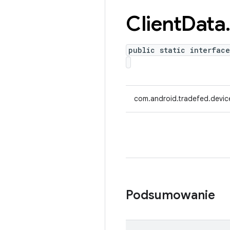
Client
Data
public static interfac
com.android.tradefed.device
Podsumowanie