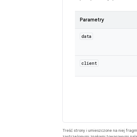
Parametry
data
client
Treść strony i umieszczone na niej frag
zastrzeżonymi znakami towarowymi należ