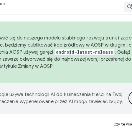
rch
wać się do naszego modelu stabilnego rozwoju trunk i zape
e, będziemy publikować kod źródłowy w AOSP w drugim i c
enia AOSP używaj gałęzi
android-latest-release
. Gałąź
 zawsze odwoływać się do najnowszej wersji przesłanej do
 artykule
Zmiany w AOSP
.
gle używa technologii AI do tłumaczenia treści na Twój
umaczenia wygenerowane przez AI mogą zawierać błędy.
Czy te ws