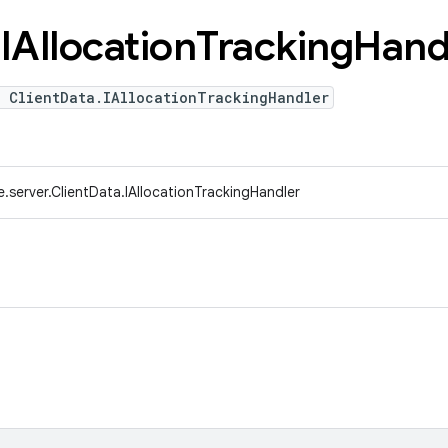
.
IAllocation
Tracking
Hand
e ClientData.IAllocationTrackingHandler
.server.ClientData.IAllocationTrackingHandler