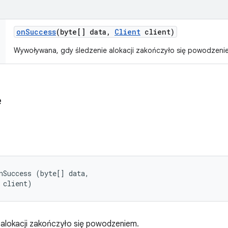
on
Success
(byte[] data
,
Client
client)
Wywoływana, gdy śledzenie alokacji zakończyło się powodzeni
e
nSuccess (byte[] data, 

 client)
alokacji zakończyło się powodzeniem.