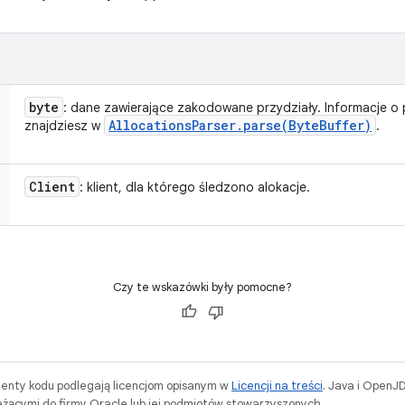
byte
: dane zawierające zakodowane przydziały. Informacje o
Allocations
Parser
.
parse(
Byte
Buffer)
znajdziesz w
.
Client
: klient, dla którego śledzono alokacje.
Czy te wskazówki były pomocne?
menty kodu podlegają licencjom opisanym w
Licencji na treści
. Java i OpenJ
ącymi do firmy Oracle lub jej podmiotów stowarzyszonych.