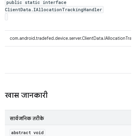
public static interface
ClientData.IAllocationTrackingHandler
com.android.tradefed.device.server.ClientData.IAllocationTrac
खास जानकारी
सार्वजनिक तरीके
abstract void