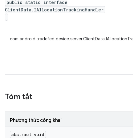
public static interface
ClientData.IAllocationTrackingHandler
com.android.tradefed.device.server.ClientData.IAllocationTrac
Tóm tắt
Phương thức công khai
abstract void