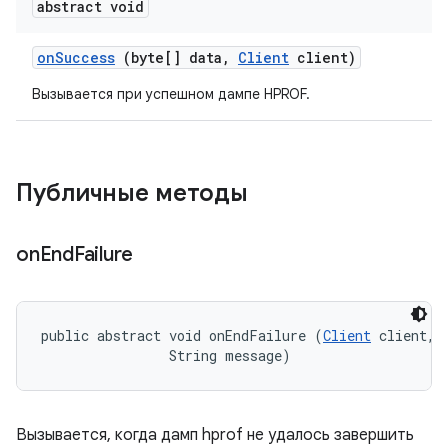
abstract void
on
Success
(byte[] data
,
Client
client)
Вызывается при успешном дампе HPROF.
Публичные методы
on
End
Failure
public abstract void onEndFailure (
Client
 client, 

                String message)
Вызывается, когда дамп hprof не удалось завершить