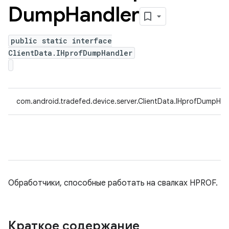
Dump
Handler
public static interface
ClientData.IHprofDumpHandler
com.android.tradefed.device.server.ClientData.IHprofDumpHan
Обработчики, способные работать на свалках HPROF.
Краткое содержание