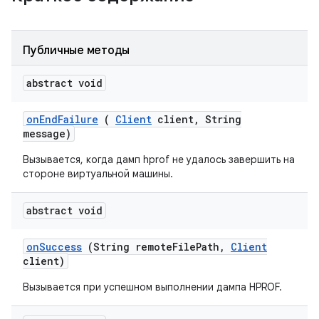
Публичные методы
abstract void
on
End
Failure
(
Client
client
,
String
message)
Вызывается, когда дамп hprof не удалось завершить на
стороне виртуальной машины.
abstract void
on
Success
(String remote
File
Path
,
Client
client)
Вызывается при успешном выполнении дампа HPROF.