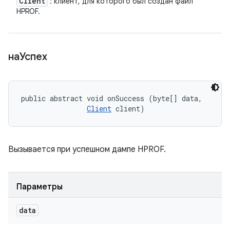
Client
: клиент, для которого был создан файл
HPROF.
наУспех
public abstract void onSuccess (byte[] data, 

Client
 client)
Вызывается при успешном дампе HPROF.
Параметры
data