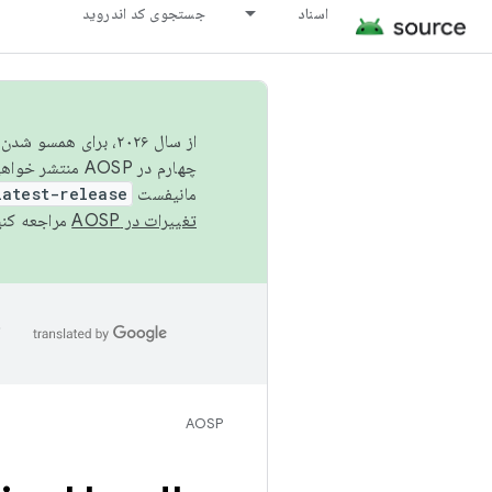
اسناد
جستجوی کد اندروید
از سال ۲۰۲۶، برای ه
چهارم در AOSP منتشر خواهیم کرد. برای ساخت و مشارکت در AOSP،
مانیفست
latest-release
تغییرات در AOSP
مراجعه کنی
ا
AOSP