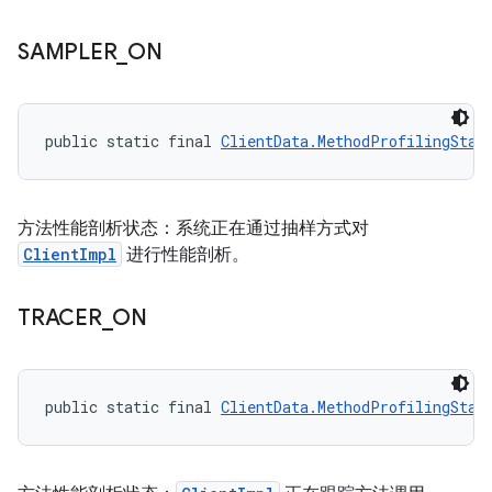
SAMPLER
_
ON
public static final 
ClientData.MethodProfilingStat
方法性能剖析状态：系统正在通过抽样方式对
ClientImpl
进行性能剖析。
TRACER
_
ON
public static final 
ClientData.MethodProfilingStat