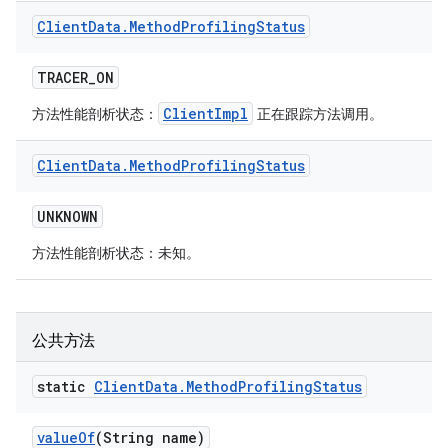
Client
Data
.
Method
Profiling
Status
TRACER
_
ON
ClientImpl
方法性能剖析状态：
正在跟踪方法调用。
Client
Data
.
Method
Profiling
Status
UNKNOWN
方法性能剖析状态：未知。
公共方法
static
Client
Data
.
Method
Profiling
Status
value
Of
(String name)