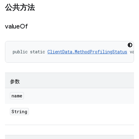
公共方法
value
Of
public static 
ClientData.MethodProfilingStatus
 val
参数
name
String