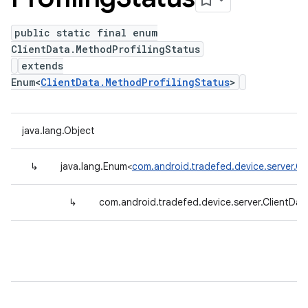
public static final enum
ClientData.MethodProfilingStatus
extends
Enum<
ClientData.MethodProfilingStatus
>
java.lang.Object
↳
java.lang.Enum<
com.android.tradefed.device.server.Cl
↳
com.android.tradefed.device.server.ClientDat