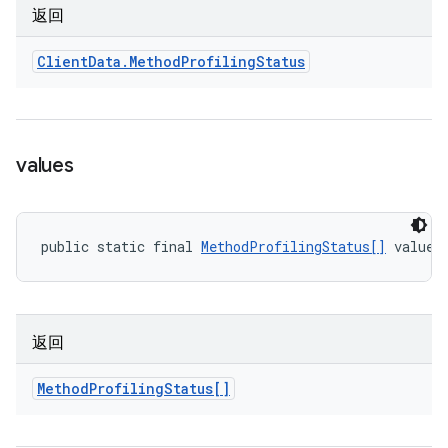
返回
Client
Data
.
Method
Profiling
Status
values
public static final 
MethodProfilingStatus[]
 values
返回
Method
Profiling
Status[]