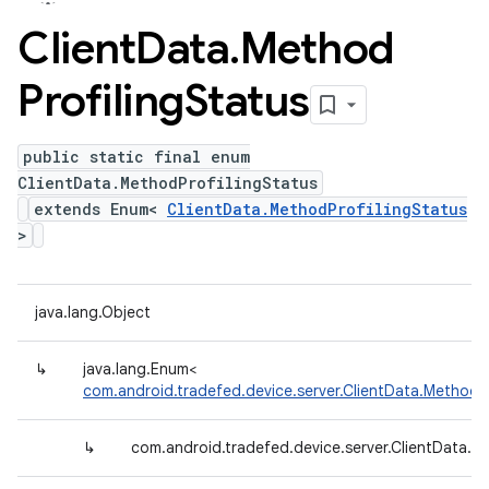
Client
Data
.
Method
Profiling
Status
public static final enum
ClientData.MethodProfilingStatus
extends Enum<
ClientData.MethodProfilingStatus
>
java.lang.Object
↳
java.lang.Enum<
com.android.tradefed.device.server.ClientData.MethodPr
↳
com.android.tradefed.device.server.ClientData.M