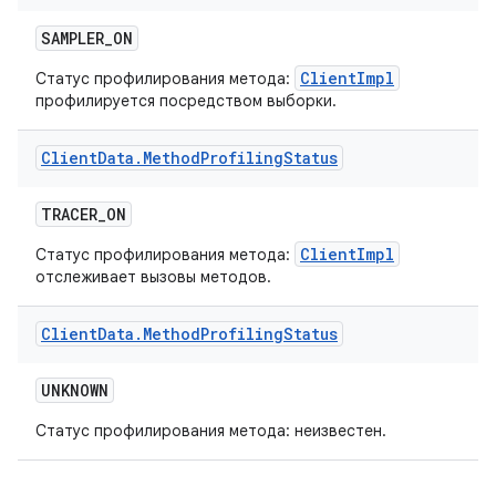
SAMPLER
_
ON
ClientImpl
Статус профилирования метода:
профилируется посредством выборки.
Client
Data
.
Method
Profiling
Status
TRACER
_
ON
ClientImpl
Статус профилирования метода:
отслеживает вызовы методов.
Client
Data
.
Method
Profiling
Status
UNKNOWN
Статус профилирования метода: неизвестен.