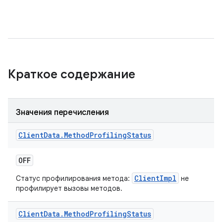
Краткое содержание
Значения перечисления
Client
Data
.
Method
Profiling
Status
OFF
ClientImpl
Статус профилирования метода:
не
профилирует вызовы методов.
Client
Data
.
Method
Profiling
Status