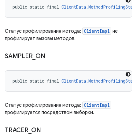
public static final 
ClientData.MethodProfilingStat
Статус профилирования метода:
ClientImpl
не
профилирует вызовы методов.
SAMPLER
_
ON
public static final 
ClientData.MethodProfilingStat
Статус профилирования метода:
ClientImpl
профилируется посредством выборки.
TRACER
_
ON