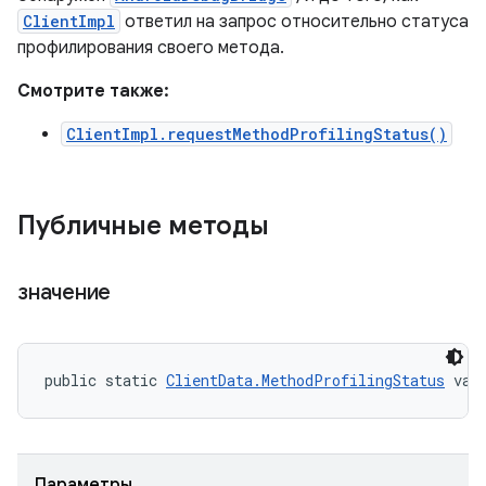
ClientImpl
ответил на запрос относительно статуса
профилирования своего метода.
Смотрите также:
ClientImpl.requestMethodProfilingStatus()
Публичные методы
значение
public static 
ClientData.MethodProfilingStatus
 val
Параметры