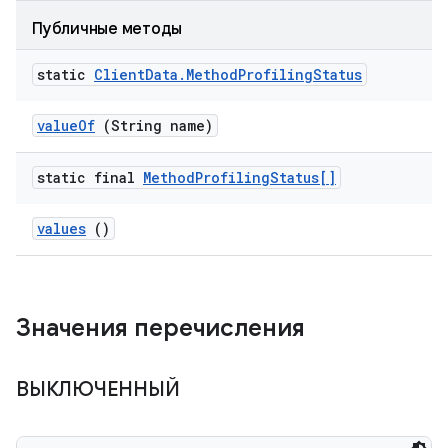
Публичные методы
static
Client
Data
.
Method
Profiling
Status
value
Of
(String name)
static final
Method
Profiling
Status[]
values
()
Значения перечисления
ВЫКЛЮЧЕННЫЙ