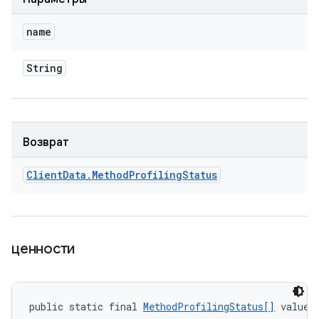
name
String
Возврат
Client
Data
.
Method
Profiling
Status
ценности
public static final 
MethodProfilingStatus[]
 values