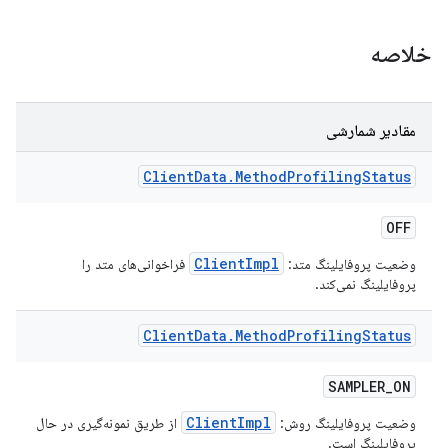
خلاصه
مقادیر شمارشی
Client
Data
.
Method
Profiling
Status
OFF
ClientImpl
وضعیت پروفایلینگ متد:
فراخوانی‌های متد را
پروفایلینگ نمی‌کند.
Client
Data
.
Method
Profiling
Status
SAMPLER
_
ON
ClientImpl
وضعیت پروفایلینگ روش:
از طریق نمونه‌گیری در حال
پروفایلینگ است.