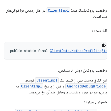
وضعیت پروفایلینگ متد:
ClientImpl
در حال ردیابی فراخوانی‌های
متد است.
ناشناخته
public static final 
ClientData.MethodProfilingStat
وضعیت پروفایل روش: نامشخص.
این اتفاق درست پس از کشف یک
ClientImpl
توسط
AndroidDebugBridge
و قبل از پاسخ
ClientImpl
به
پرس‌وجو در مورد وضعیت پروفایل متد آن رخ می‌دهد.
همچنین ببینید: