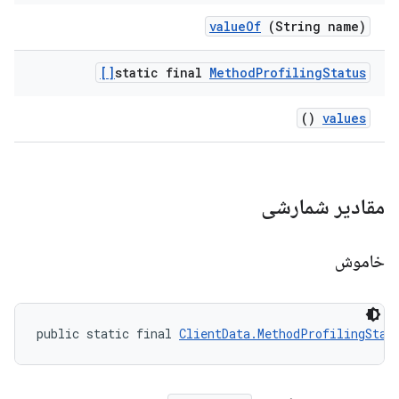
value
Of
(String name)
static final
Method
Profiling
Status[]
()
values
مقادیر شمارشی
خاموش
public static final 
ClientData.MethodProfilingStat