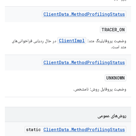
Client
Data
.
Method
Profiling
Status
TRACER
_
ON
ClientImpl
وضعیت پروفایلینگ متد:
در حال ردیابی فراخوانی‌های
متد است.
Client
Data
.
Method
Profiling
Status
UNKNOWN
وضعیت پروفایل روش: نامشخص.
روش‌های عمومی
static
Client
Data
.
Method
Profiling
Status