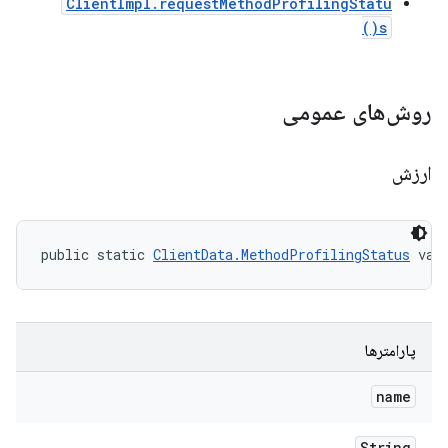
ClientImpl.requestMethodProfilingStatu
s()
روش‌های عمومی
ارزش
public static 
ClientData.MethodProfilingStatus
 val
پارامترها
name
String