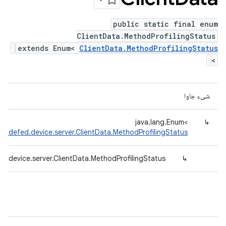
public static final enum
ClientData.MethodProfilingStatus
extends Enum<
ClientData.MethodProfilingStatus
>
شیء جاوا
java.lang.Enum<
↳
tradefed.device.server.ClientData.MethodProfilingStatus
d.device.server.ClientData.MethodProfilingStatus
↳