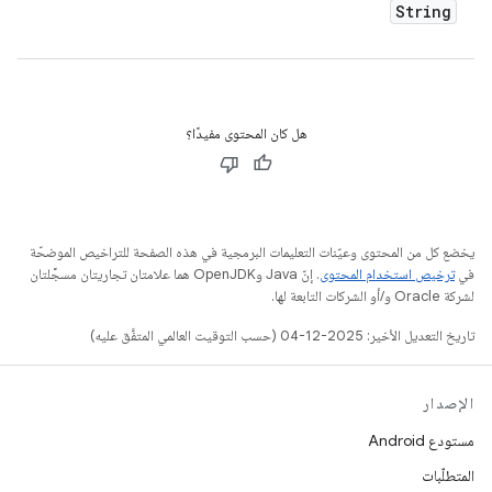
String
هل كان المحتوى مفيدًا؟
يخضع كل من المحتوى وعيّنات التعليمات البرمجية في هذه الصفحة للتراخيص الموضحّة
في
ترخيص استخدام المحتوى
. إنّ Java وOpenJDK هما علامتان تجاريتان مسجَّلتان
لشركة Oracle و/أو الشركات التابعة لها.
تاريخ التعديل الأخير: 2025-12-04 (حسب التوقيت العالمي المتفَّق عليه)
الإصدار
مستودع Android
المتطلّبات