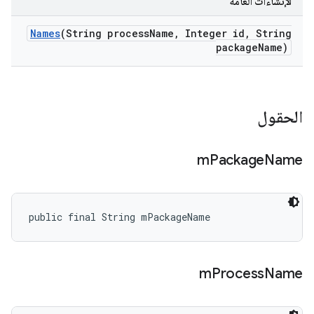
الإنشاءات العامة
Names
(String process
Name
,
Integer id
,
String
package
Name)
الحقول
m
Package
Name
public final String mPackageName
m
Process
Name