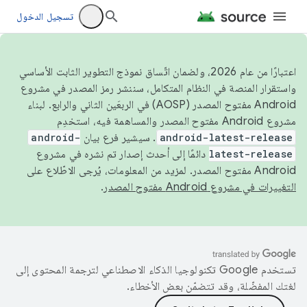
تسجيل الدخول
اعتبارًا من عام 2026، ولضمان اتّساق نموذج التطوير الثابت الأساسي
واستقرار المنصة في النظام المتكامل، سننشر رمز المصدر في مشروع
Android مفتوح المصدر (AOSP) في الربعَين الثاني والرابع. لبناء
مشروع Android مفتوح المصدر والمساهمة فيه، استخدِم
android-latest-release
. سيشير فرع بيان
android-
latest-release
دائمًا إلى أحدث إصدار تم نشره في مشروع
Android مفتوح المصدر. لمزيد من المعلومات، يُرجى الاطّلاع على
التغييرات في مشروع Android مفتوح المصدر
.
تستخدم Google تكنولوجيا الذكاء الاصطناعي لترجمة المحتوى إلى
لغتك المفضّلة، وقد تتضمّن بعض الأخطاء.