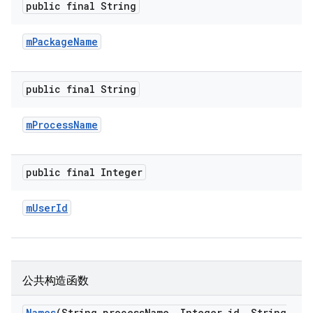
public final String
m
Package
Name
public final String
m
Process
Name
public final Integer
m
User
Id
公共构造函数
Names
(String process
Name
,
Integer id
,
String