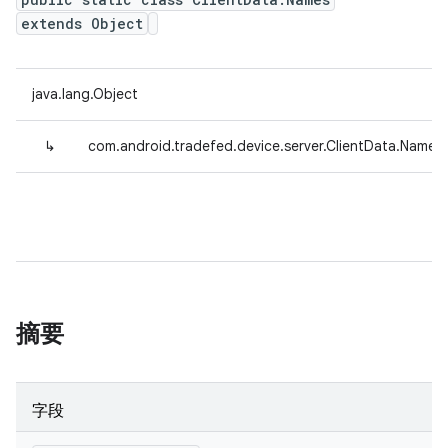
extends Object
java.lang.Object
↳
com.android.tradefed.device.server.ClientData.Names
摘要
字段