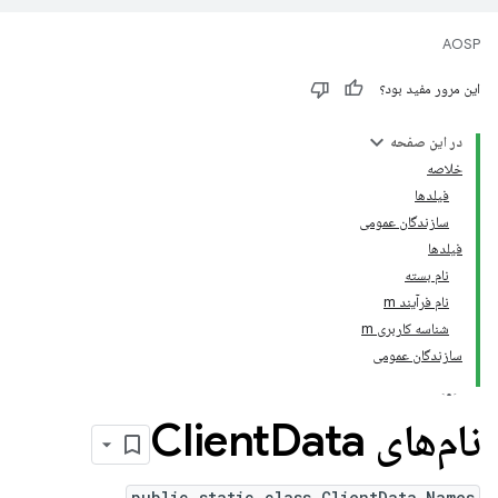
AOSP
این مرور مفید بود؟
در این صفحه
خلاصه
فیلدها
سازندگان عمومی
فیلدها
نام بسته
نام فرآیند m
شناسه کاربری m
سازندگان عمومی
نام‌های Client
Data
public static class ClientData.Names