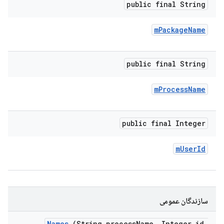
public final String
m
Package
Name
public final String
m
Process
Name
public final Integer
m
User
Id
سازندگان عمومی
Names
(String process
Name
,
Integer id
,