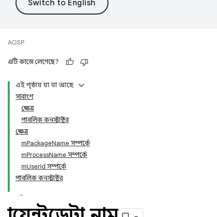
AOSP
এটি কাজে লেগেছে?
এই পৃষ্ঠায় যা যা আছে
সারাংশ
ক্ষেত্র
পাবলিক কনস্ট্রাক্টর
ক্ষেত্র
mPackageName সম্পর্কে
mProcessName সম্পর্কে
mUserId সম্পর্কে
পাবলিক কনস্ট্রাক্টর
ক্লায়েন্টডেটা
.
নাম