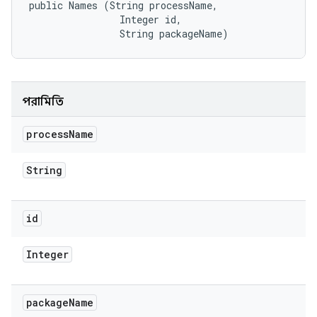
public Names (String processName, 

                Integer id, 

                String packageName)
পরামিতি
process
Name
String
id
Integer
package
Name