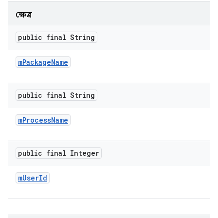
ক্ষেত্র
public final String
m
Package
Name
public final String
m
Process
Name
public final Integer
m
User
Id