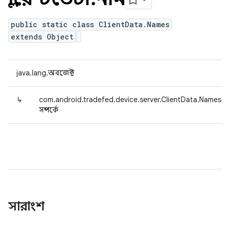
public static class ClientData.Names
extends Object
java.lang.অবজেক্ট
↳
com.android.tradefed.device.server.ClientData.Names
সম্পর্কে
সারাংশ