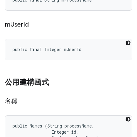
m
User
Id
public final Integer mUserId
公用建構函式
名稱
public Names (String processName, 

                Integer id, 
