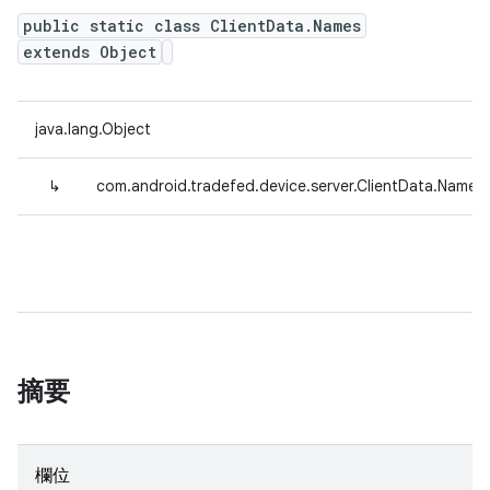
public static class ClientData.Names
extends Object
java.lang.Object
↳
com.android.tradefed.device.server.ClientData.Names
摘要
欄位