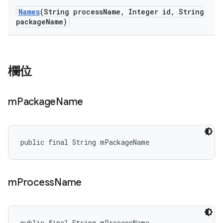
Names
(String process
Name
,
Integer id
,
String
package
Name)
欄位
m
Package
Name
public final String mPackageName
m
Process
Name
public final String mProcessName