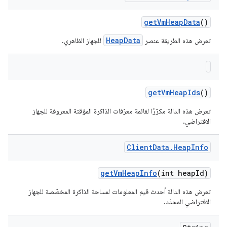
get
Vm
Heap
Data
()
HeapData
تعرض هذه الطريقة عنصر
للجهاز الظاهري.
get
Vm
Heap
Ids
()
تعرض هذه الدالة مكرّرًا لقائمة معرّفات الذاكرة المؤقتة المعروفة للجهاز
الافتراضي.
Client
Data
.
Heap
Info
get
Vm
Heap
Info
(int heap
Id)
تعرض هذه الدالة أحدث قيم المعلومات لمساحة الذاكرة المخصّصة للجهاز
الافتراضي المحدّد.