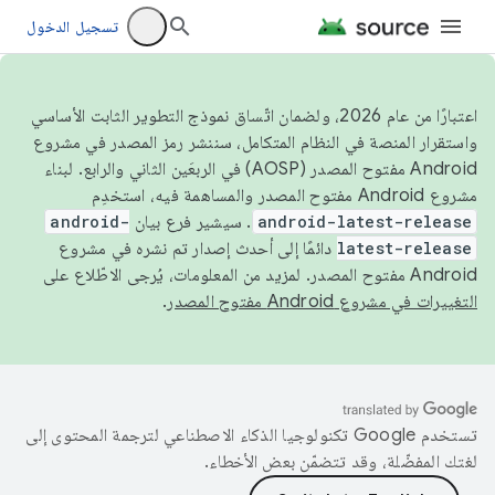
تسجيل الدخول
اعتبارًا من عام 2026، ولضمان اتّساق نموذج التطوير الثابت الأساسي
واستقرار المنصة في النظام المتكامل، سننشر رمز المصدر في مشروع
Android مفتوح المصدر (AOSP) في الربعَين الثاني والرابع. لبناء
مشروع Android مفتوح المصدر والمساهمة فيه، استخدِم
android-latest-release
. سيشير فرع بيان
android-
latest-release
دائمًا إلى أحدث إصدار تم نشره في مشروع
Android مفتوح المصدر. لمزيد من المعلومات، يُرجى الاطّلاع على
التغييرات في مشروع Android مفتوح المصدر
.
تستخدم Google تكنولوجيا الذكاء الاصطناعي لترجمة المحتوى إلى
لغتك المفضّلة، وقد تتضمّن بعض الأخطاء.