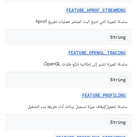
FEATURE
_
HPROF
_
STREAMING
سلسلة للميزة التي تتيح البث المباشر لعمليات تفريغ hprof
String
FEATURE
_
OPENGL
_
TRACING
سلسلة للميزة تشير إلى إمكانية تتبُّع طلبات OpenGL.
String
FEATURE
_
PROFILING
سلسلة لتفعيل/إيقاف ميزة تسجيل بيانات أداء طريقة بدء التشغيل
String