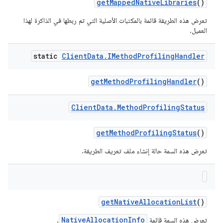
get
Mapped
Native
Libraries
()
تعرض هذه الطريقة قائمة بالمكتبات الأصلية التي تم ربطها في الذاكرة لهذا
العميل.
static
Client
Data
.
IMethod
Profiling
Handler
get
Method
Profiling
Handler
()
Client
Data
.
Method
Profiling
Status
get
Method
Profiling
Status
()
تعرِض هذه السمة حالة إنشاء ملف تعريف الطريقة.
get
Native
Allocation
List
()
NativeAllocationInfo
تعرض هذه السمة قائمة
.