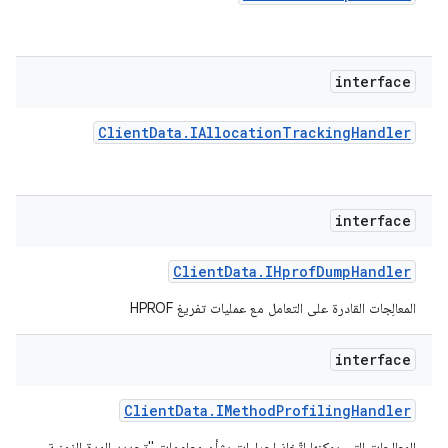
interface
Client
Data
.
IAllocation
Tracking
Handler
interface
Client
Data
.
IHprof
Dump
Handler
المعالِجات القادرة على التعامل مع عمليات تفريغ HPROF
interface
Client
Data
.
IMethod
Profiling
Handler
المعالِجات التي يمكنها اتّخاذ إجراءات بشأن معلومات "تحديد المدة الزمنية