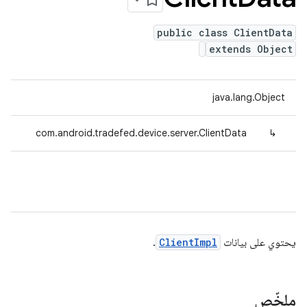
public class ClientData
extends Object
java.lang.Object
com.android.tradefed.device.server.ClientData
↳
يحتوي على بيانات
ClientImpl
.
ملخّص