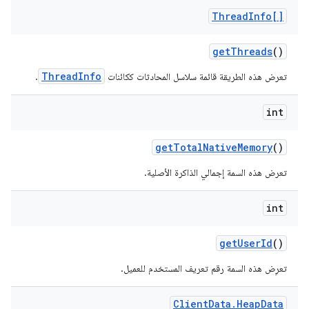
Thread
Info[]
get
Threads
()
ThreadInfo
تعرض هذه الطريقة قائمة سلاسل المحادثات ككائنات
.
int
get
Total
Native
Memory
()
تعرض هذه السمة إجمالي الذاكرة الأصلية.
int
get
User
Id
()
تعرِض هذه السمة رقم تعريف المستخدم للعميل.
Client
Data
.
Heap
Data