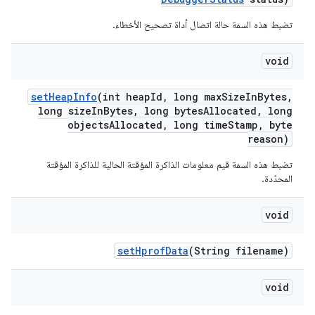
تضبط هذه السمة حالة اتصال أداة تصحيح الأخطاء.
void
set
Heap
Info
(int heap
Id
,
long max
Size
In
Bytes
,
long size
In
Bytes
,
long bytes
Allocated
,
long
objects
Allocated
,
long time
Stamp
,
byte
reason)
تضبط هذه السمة قيم معلومات الذاكرة المؤقتة الحالية للذاكرة المؤقتة
المحدّدة.
void
set
Hprof
Data
(String filename)
void