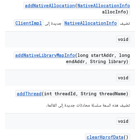
add
Native
Allocation
(
Native
Allocation
Info
alloc
Info)
ClientImpl
NativeAllocationInfo
تضيف
جديدة إلى
void
add
Native
Library
Map
Info
(long start
Addr
,
long
end
Addr
,
String library)
void
add
Thread
(int thread
Id
,
String thread
Name)
تضيف هذه السمة سلسلة محادثات جديدة إلى القائمة.
void
clear
Hprof
Data
()