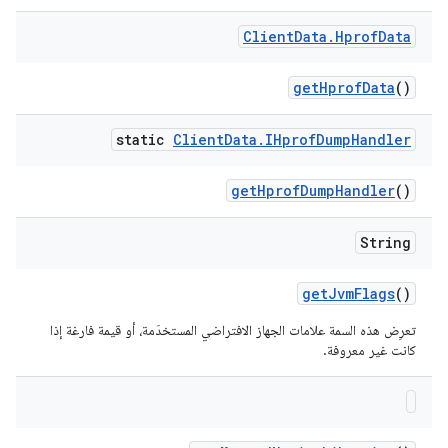
Client
Data
.
Hprof
Data
get
Hprof
Data
()
static
Client
Data
.
IHprof
Dump
Handler
get
Hprof
Dump
Handler
()
String
get
Jvm
Flags
()
تعرِض هذه السمة علامات الجهاز الافتراضي المستخدَمة، أو قيمة فارغة إذا
كانت غير معروفة.