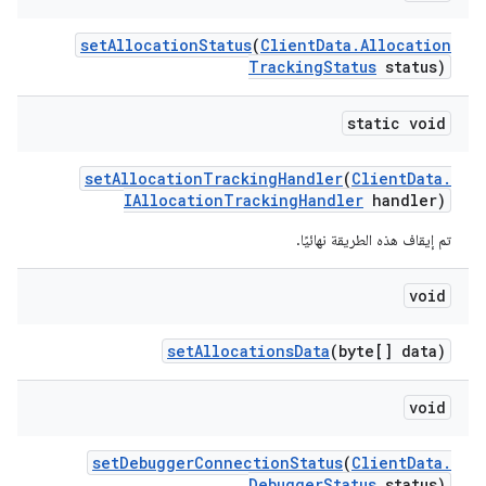
set
Allocation
Status
(
Client
Data
.
Allocation
Tracking
Status
status)
static void
set
Allocation
Tracking
Handler
(
Client
Data
.
IAllocation
Tracking
Handler
handler)
تم إيقاف هذه الطريقة نهائيًا.
void
set
Allocations
Data
(byte[] data)
void
set
Debugger
Connection
Status
(
Client
Data
.
Debugger
Status
status)