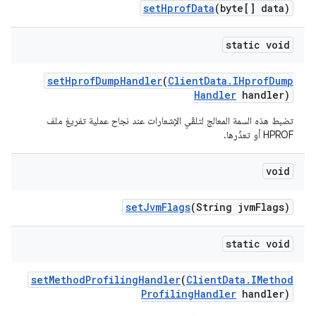
set
Hprof
Data
(byte[] data)
static void
set
Hprof
Dump
Handler
(
Client
Data
.
IHprof
Dump
Handler
handler)
تضبط هذه السمة المعالج لتلقّي الإشعارات عند نجاح عملية تفريغ ملف
HPROF أو تعذّرها.
void
set
Jvm
Flags
(String jvm
Flags)
static void
set
Method
Profiling
Handler
(
Client
Data
.
IMethod
Profiling
Handler
handler)