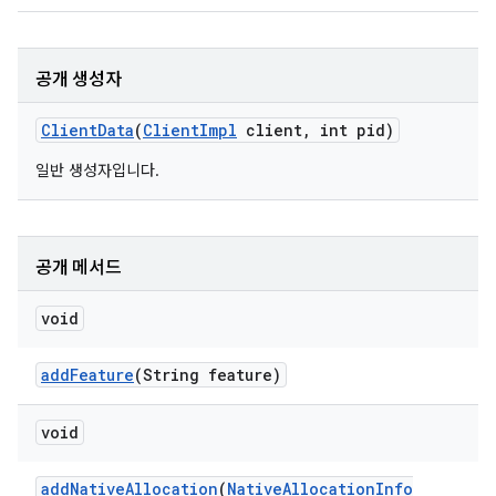
공개 생성자
Client
Data
(
Client
Impl
client
,
int pid)
일반 생성자입니다.
공개 메서드
void
add
Feature
(String feature)
void
add
Native
Allocation
(
Native
Allocation
Info