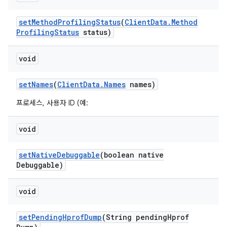
set
Method
Profiling
Status
(
Client
Data
.
Method
Profiling
Status
status)
void
set
Names
(
Client
Data
.
Names
names)
프로세스, 사용자 ID (예:
void
set
Native
Debuggable
(boolean native
Debuggable)
void
set
Pending
Hprof
Dump
(String pending
Hprof