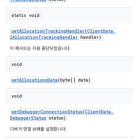
static void
set
Allocation
Tracking
Handler
(
Client
Data
.
IAllocation
Tracking
Handler
handler)
이 메서드는 지원 중단되었습니다.
void
set
Allocations
Data
(byte[] data)
void
set
Debugger
Connection
Status
(
Client
Data
.
Debugger
Status
status)
디버거 연결 상태를 설정합니다.