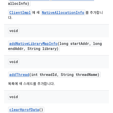
alloc
Info)
ClientImpl
NativeAllocationInfo
에 새
를 추가합니
다.
void
add
Native
Library
Map
Info
(long start
Addr
,
long
end
Addr
,
String library)
void
add
Thread
(int thread
Id
,
String thread
Name)
목록에 새 스레드를 추가합니다.
void
clear
Hprof
Data
()