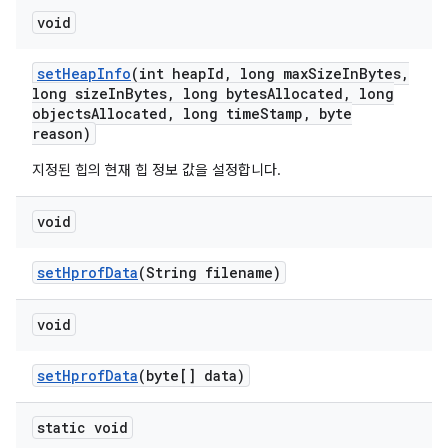
void
set
Heap
Info
(int heap
Id
,
long max
Size
In
Bytes
,
long size
In
Bytes
,
long bytes
Allocated
,
long
objects
Allocated
,
long time
Stamp
,
byte
reason)
지정된 힙의 현재 힙 정보 값을 설정합니다.
void
set
Hprof
Data
(String filename)
void
set
Hprof
Data
(byte[] data)
static void