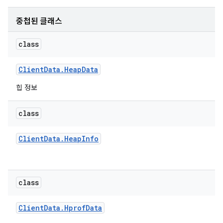
중첩된 클래스
class
Client
Data
.
Heap
Data
힙 정보
class
Client
Data
.
Heap
Info
class
Client
Data
.
Hprof
Data