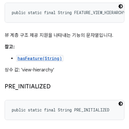
public static final String FEATURE_VIEW_HIERARCHY
뷰 계층 구조 제공 지원을 나타내는 기능의 문자열입니다.
참고:
hasFeature(String)
상수 값: 'view-hierarchy'
PRE
_
INITIALIZED
public static final String PRE_INITIALIZED