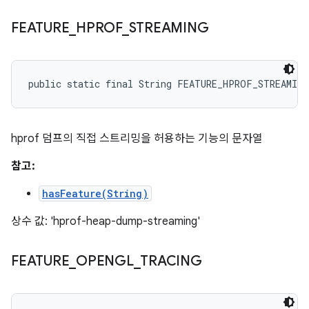
FEATURE
_
HPROF
_
STREAMING
public static final String FEATURE_HPROF_STREAMING
hprof 덤프의 직접 스트리밍을 허용하는 기능의 문자열
참고:
hasFeature(String)
상수 값: 'hprof-heap-dump-streaming'
FEATURE
_
OPENGL
_
TRACING