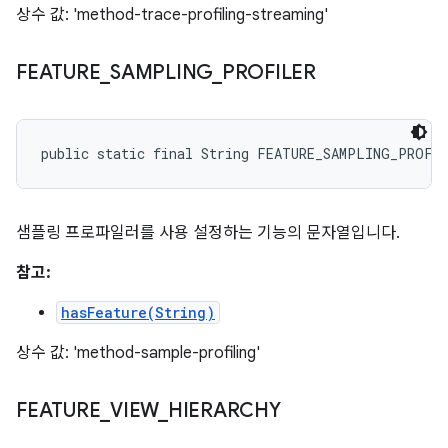
상수 값: 'method-trace-profiling-streaming'
FEATURE
_
SAMPLING
_
PROFILER
public static final String FEATURE_SAMPLING_PROFI
샘플링 프로파일러를 사용 설정하는 기능의 문자열입니다.
참고:
hasFeature(String)
상수 값: 'method-sample-profiling'
FEATURE
_
VIEW
_
HIERARCHY