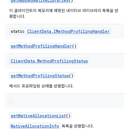
get
Mapped
Native
Libraries
()
이 클라이언트의 메모리에 매핑된 네이티브 라이브러리 목록을 반
환합니다.
static
Client
Data
.
IMethod
Profiling
Handler
get
Method
Profiling
Handler
()
Client
Data
.
Method
Profiling
Status
get
Method
Profiling
Status
()
메서드 프로파일링 상태를 반환합니다.
get
Native
Allocation
List
()
NativeAllocationInfo
목록을 반환합니다.