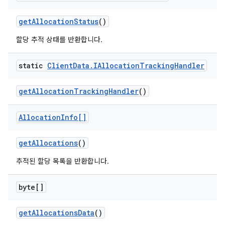
get
Allocation
Status
()
할당 추적 상태를 반환합니다.
static
Client
Data
.
IAllocation
Tracking
Handler
get
Allocation
Tracking
Handler
()
Allocation
Info[]
get
Allocations
()
추적된 할당 목록을 반환합니다.
byte[]
get
Allocations
Data
()