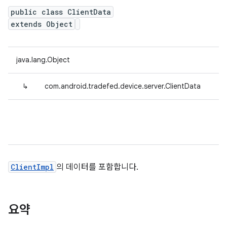
public class ClientData
extends Object
java.lang.Object
↳
com.android.tradefed.device.server.ClientData
ClientImpl
의 데이터를 포함합니다.
요약