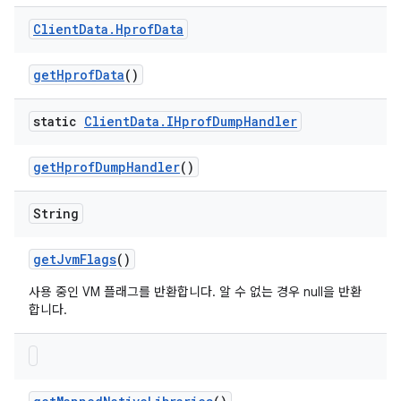
Client
Data
.
Hprof
Data
get
Hprof
Data
()
static
Client
Data
.
IHprof
Dump
Handler
get
Hprof
Dump
Handler
()
String
get
Jvm
Flags
()
사용 중인 VM 플래그를 반환합니다. 알 수 없는 경우 null을 반환
합니다.