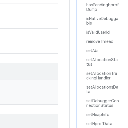
hasPendingHprof
Dump
isNativeDebugga
ble
isValidUserId
removeThread
setAbi
setAllocationSta
tus
setAllocationTra
ckingHandler
setAllocationsDa
ta
setDebuggerCon
nectionStatus
setHeapInfo
setHprofData