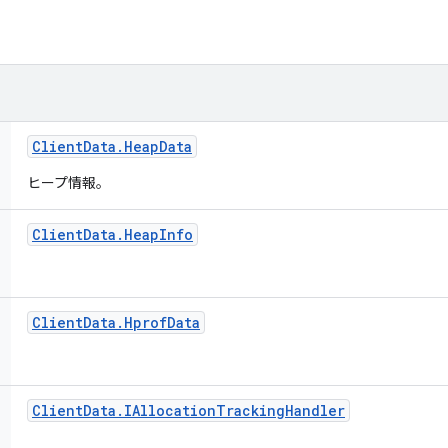
Client
Data
.
Heap
Data
ヒープ情報。
Client
Data
.
Heap
Info
Client
Data
.
Hprof
Data
Client
Data
.
IAllocation
Tracking
Handler