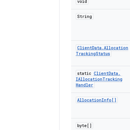
void
String
Client
Data
.
Allocation
Tracking
Status
static
Client
Data
.
IAllocation
Tracking
Handler
Allocation
Info[]
byte[]