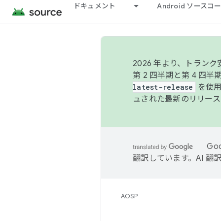
ドキュメント
Android ソース
2026 年より、トラ
第 2 四半期と第 4 四
latest-release
を使用
ュされた最新のリリース
Go
翻訳しています。AI 
AOSP