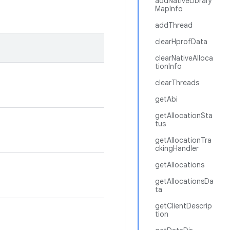
addNativeLibrary
MapInfo
addThread
clearHprofData
clearNativeAlloca
tionInfo
clearThreads
getAbi
getAllocationSta
tus
getAllocationTra
ckingHandler
getAllocations
getAllocationsDa
ta
getClientDescrip
tion