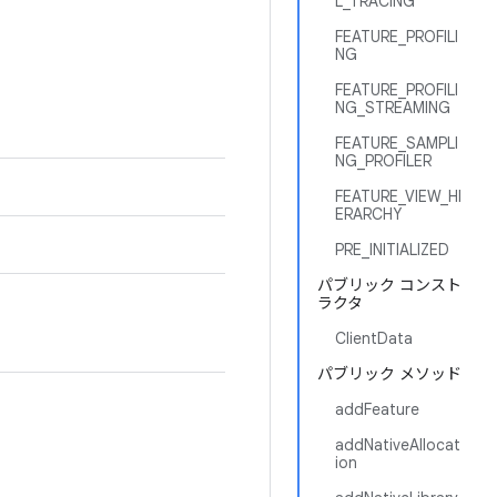
L_TRACING
FEATURE_PROFILI
NG
FEATURE_PROFILI
NG_STREAMING
FEATURE_SAMPLI
NG_PROFILER
FEATURE_VIEW_HI
ERARCHY
PRE_INITIALIZED
パブリック コンスト
ラクタ
ClientData
パブリック メソッド
addFeature
addNativeAllocat
ion