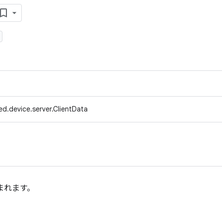
d.device.server.ClientData
まれます。