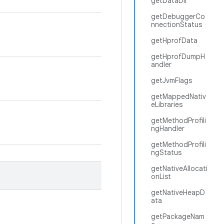
getDataDir
getDebuggerCo
nnectionStatus
getHprofData
getHprofDumpH
andler
getJvmFlags
getMappedNativ
eLibraries
getMethodProfili
ngHandler
getMethodProfili
ngStatus
getNativeAllocati
onList
getNativeHeapD
ata
getPackageNam