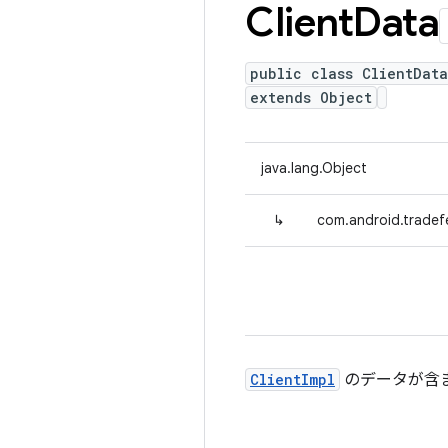
Client
Data
public class ClientData
extends Object
java.lang.Object
↳
com.android.tradefe
ClientImpl
のデータが含