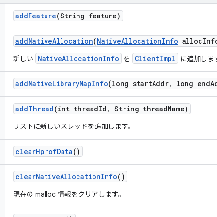
add
Feature
(String feature)
add
Native
Allocation
(
Native
Allocation
Info
alloc
Inf
NativeAllocationInfo
ClientImpl
新しい
を
に追加しま
add
Native
Library
Map
Info
(long start
Addr
,
long end
A
add
Thread
(int thread
Id
,
String thread
Name)
リストに新しいスレッドを追加します。
clear
Hprof
Data
()
clear
Native
Allocation
Info
()
現在の malloc 情報をクリアします。