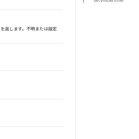
setVmIdentifier
ット）を返します。不明または設定