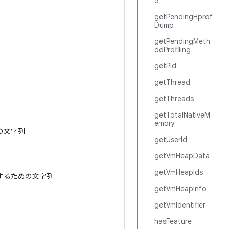
e
getPendingHprof
Dump
getPendingMeth
odProfiling
getPid
getThread
getThreads
getTotalNativeM
emory
の文字列
getUserId
getVmHeapData
getVmHeapIds
するための文字列
getVmHeapInfo
getVmIdentifier
hasFeature