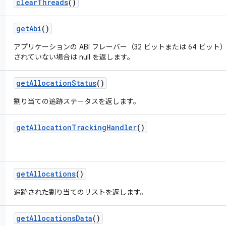
clear
Threads
()
get
Abi
()
アプリケーションの ABI フレーバー（32 ビットまたは 64 ビ
されていない場合は null を返します。
get
Allocation
Status
()
割り当ての追跡ステータスを返します。
get
Allocation
Tracking
Handler
()
get
Allocations
()
追跡された割り当てのリストを返します。
get
Allocations
Data
()