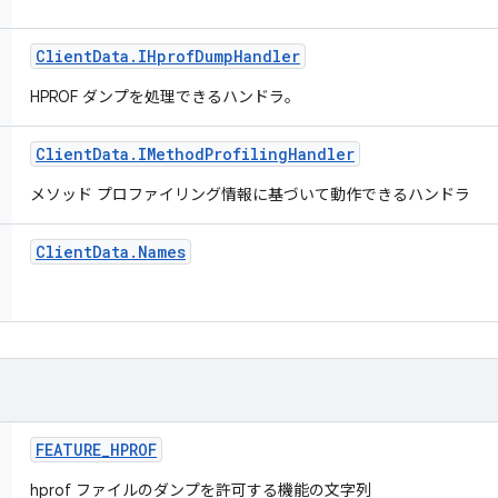
Client
Data
.
IHprof
Dump
Handler
HPROF ダンプを処理できるハンドラ。
Client
Data
.
IMethod
Profiling
Handler
メソッド プロファイリング情報に基づいて動作できるハンドラ
Client
Data
.
Names
FEATURE
_
HPROF
hprof ファイルのダンプを許可する機能の文字列