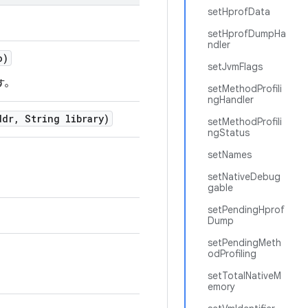
setHprofData
setHprofDumpHa
ndler
o)
setJvmFlags
す。
setMethodProfili
ngHandler
ddr
,
String library)
setMethodProfili
ngStatus
setNames
setNativeDebug
gable
setPendingHprof
Dump
setPendingMeth
odProfiling
setTotalNativeM
emory