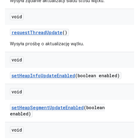
Wysyła żądanie aktualizacji śladu stosu wątku.
void
request
Thread
Update
()
Wysyła prośbę o aktualizację wątku.
void
set
Heap
Info
Update
Enabled
(boolean enabled)
void
set
Heap
Segment
Update
Enabled
(boolean
enabled)
void