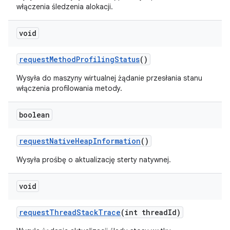
włączenia śledzenia alokacji.
void
request
Method
Profiling
Status
()
Wysyła do maszyny wirtualnej żądanie przesłania stanu
włączenia profilowania metody.
boolean
request
Native
Heap
Information
()
Wysyła prośbę o aktualizację sterty natywnej.
void
request
Thread
Stack
Trace
(int thread
Id)