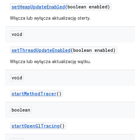
set
Heap
Update
Enabled
(boolean enabled)
Włącza lub wyłącza aktualizację sterty.
void
set
Thread
Update
Enabled
(boolean enabled)
Włącza lub wyłącza aktualizację wątku.
void
start
Method
Tracer
()
boolean
start
Open
Gl
Tracing
()