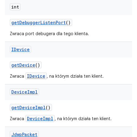
int
get
Debugger
Listen
Port
()
Zwraca port debugera dla tego klienta.
IDevice
get
Device
()
IDevice
Zwraca
, na którym działa ten klient.
Device
Impl
get
Device
Impl
()
DeviceImpl
Zwraca
, na którym działa ten klient.
Jdwp
Packet