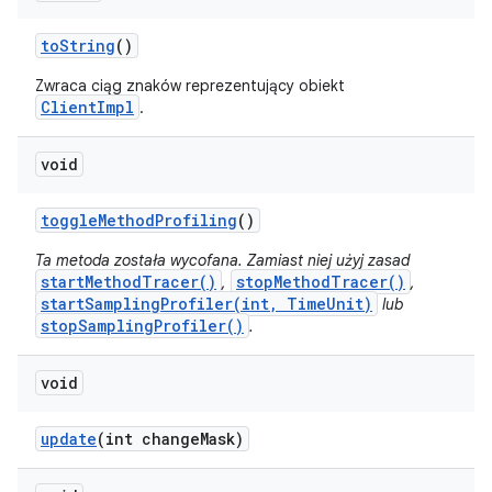
to
String
()
Zwraca ciąg znaków reprezentujący obiekt
ClientImpl
.
void
toggle
Method
Profiling
()
Ta metoda została wycofana. Zamiast niej użyj zasad
startMethodTracer()
stopMethodTracer()
,
,
startSamplingProfiler(int, TimeUnit)
lub
stopSamplingProfiler()
.
void
update
(int change
Mask)