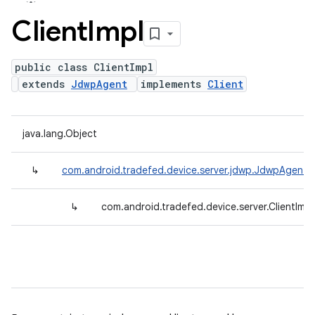
Client
Impl
public class ClientImpl
extends
JdwpAgent
implements
Client
java.lang.Object
↳
com.android.tradefed.device.server.jdwp.JdwpAgent
↳
com.android.tradefed.device.server.ClientImpl