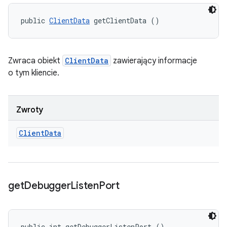
public 
ClientData
 getClientData ()
Zwraca obiekt
ClientData
zawierający informacje
o tym kliencie.
Zwroty
Client
Data
get
Debugger
Listen
Port
public int getDebuggerListenPort ()