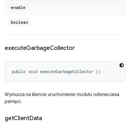
enable
boolean
execute
Garbage
Collector
public void executeGarbageCollector ()
Wymusza na kliencie uruchomienie modułu odśmiecania
pamięci.
get
Client
Data