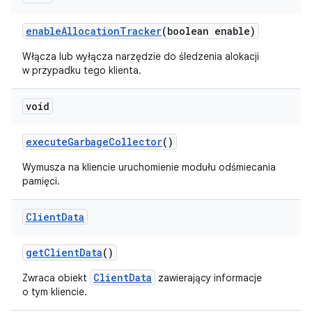
enable
Allocation
Tracker
(boolean enable)
Włącza lub wyłącza narzędzie do śledzenia alokacji
w przypadku tego klienta.
void
execute
Garbage
Collector
()
Wymusza na kliencie uruchomienie modułu odśmiecania
pamięci.
Client
Data
get
Client
Data
()
ClientData
Zwraca obiekt
zawierający informacje
o tym kliencie.