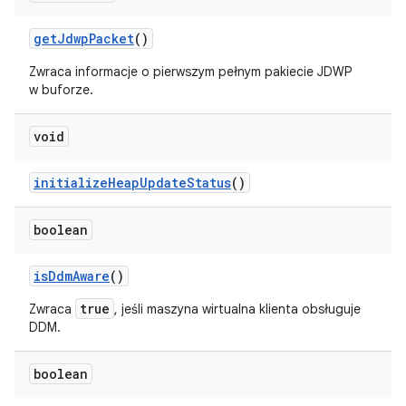
get
Jdwp
Packet
()
Zwraca informacje o pierwszym pełnym pakiecie JDWP
w buforze.
void
initialize
Heap
Update
Status
()
boolean
is
Ddm
Aware
()
true
Zwraca
, jeśli maszyna wirtualna klienta obsługuje
DDM.
boolean