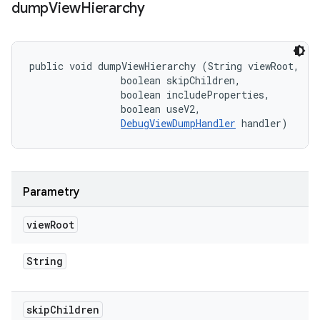
dump
View
Hierarchy
public void dumpViewHierarchy (String viewRoot, 

                boolean skipChildren, 

                boolean includeProperties, 

                boolean useV2, 

DebugViewDumpHandler
 handler)
Parametry
view
Root
String
skip
Children