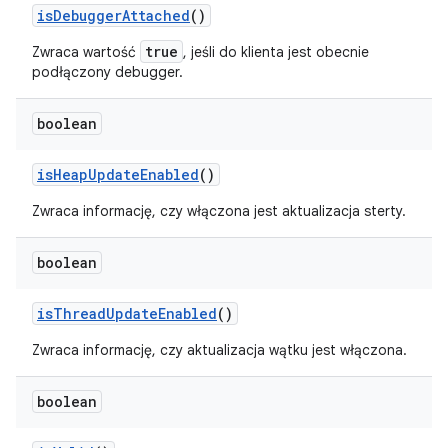
is
Debugger
Attached
()
true
Zwraca wartość
, jeśli do klienta jest obecnie
podłączony debugger.
boolean
is
Heap
Update
Enabled
()
Zwraca informację, czy włączona jest aktualizacja sterty.
boolean
is
Thread
Update
Enabled
()
Zwraca informację, czy aktualizacja wątku jest włączona.
boolean