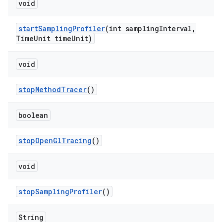
void
start
Sampling
Profiler
(int sampling
Interval
,
Time
Unit time
Unit)
void
stop
Method
Tracer
()
boolean
stop
Open
Gl
Tracing
()
void
stop
Sampling
Profiler
()
String