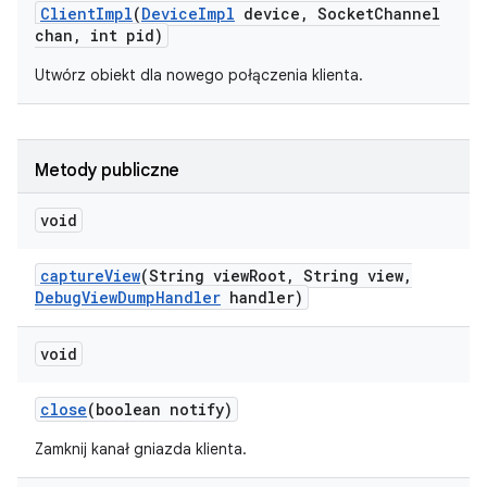
Client
Impl
(
Device
Impl
device
,
Socket
Channel
chan
,
int pid)
Utwórz obiekt dla nowego połączenia klienta.
Metody publiczne
void
capture
View
(String view
Root
,
String view
,
Debug
View
Dump
Handler
handler)
void
close
(boolean notify)
Zamknij kanał gniazda klienta.