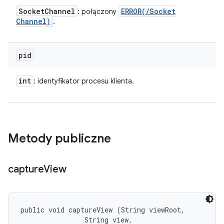
Socket
Channel
ERROR(
/
Socket
: połączony
Channel)
.
pid
int
: identyfikator procesu klienta.
Metody publiczne
capture
View
public void captureView (String viewRoot, 

                String view, 
