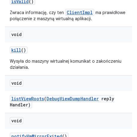
is
Valid
()
ClientImpl
Zwraca informację, czy ten
ma prawidłowe
połączenie z maszyną wirtualną aplikacji.
void
kill
()
Wysyła do maszyny wirtualnej komunikat o zakończeniu
działania.
void
list
View
Roots
(
Debug
View
Dump
Handler
reply
Handler)
void
notify
Vm
Mirror
Exited
()