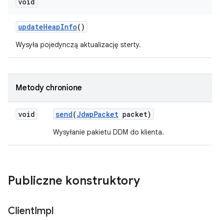
void
update
Heap
Info
()
Wysyła pojedynczą aktualizację sterty.
Metody chronione
void
send
(
Jdwp
Packet
packet)
Wysyłanie pakietu DDM do klienta.
Publiczne konstruktory
Client
Impl