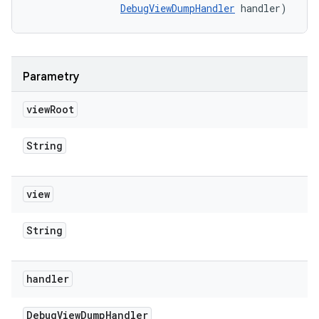
DebugViewDumpHandler
 handler)
Parametry
view
Root
String
view
String
handler
Debug
View
Dump
Handler