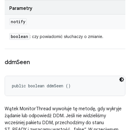
Parametry
notify
boolean
: czy powiadomić słuchaczy o zmianie.
ddm
Seen
public boolean ddmSeen ()
Wątek MonitorThread wywołuje tę metodę, gdy wykryje
żądanie lub odpowiedź DDM. Jeśli nie widzieliśmy
wcześniej pakietu DDM, przechodzimy do stanu
ST_READY i zwracamy wartość „false”. W przeciwnym