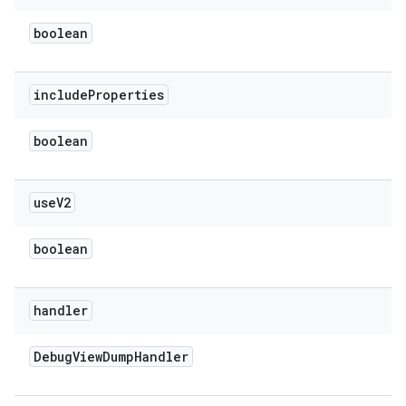
boolean
include
Properties
boolean
use
V2
boolean
handler
Debug
View
Dump
Handler