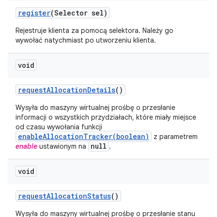
register
(Selector sel)
Rejestruje klienta za pomocą selektora. Należy go
wywołać natychmiast po utworzeniu klienta.
void
request
Allocation
Details
()
Wysyła do maszyny wirtualnej prośbę o przesłanie
informacji o wszystkich przydziałach, które miały miejsce
od czasu wywołania funkcji
enableAllocationTracker(boolean)
z parametrem
null
enable
ustawionym na
.
void
request
Allocation
Status
()
Wysyła do maszyny wirtualnej prośbę o przesłanie stanu