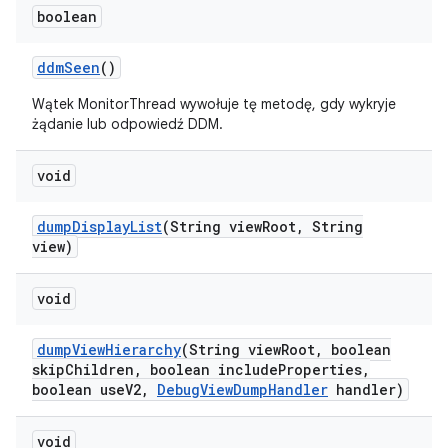
boolean
ddm
Seen
()
Wątek MonitorThread wywołuje tę metodę, gdy wykryje
żądanie lub odpowiedź DDM.
void
dump
Display
List
(String view
Root
,
String
view)
void
dump
View
Hierarchy
(String view
Root
,
boolean
skip
Children
,
boolean include
Properties
,
boolean use
V2
,
Debug
View
Dump
Handler
handler)
void