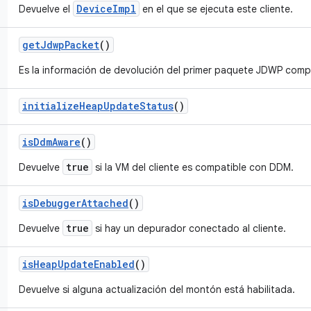
DeviceImpl
Devuelve el
en el que se ejecuta este cliente.
get
Jdwp
Packet
()
Es la información de devolución del primer paquete JDWP compl
initialize
Heap
Update
Status
()
is
Ddm
Aware
()
true
Devuelve
si la VM del cliente es compatible con DDM.
is
Debugger
Attached
()
true
Devuelve
si hay un depurador conectado al cliente.
is
Heap
Update
Enabled
()
Devuelve si alguna actualización del montón está habilitada.