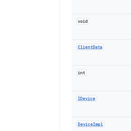
void
Client
Data
int
IDevice
Device
Impl