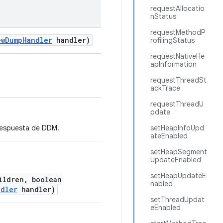
requestAllocatio
nStatus
requestMethodP
ew
Dump
Handler
handler)
rofilingStatus
requestNativeHe
apInformation
requestThreadSt
ackTrace
requestThreadU
pdate
respuesta de DDM.
setHeapInfoUpd
ateEnabled
setHeapSegment
UpdateEnabled
setHeapUpdateE
ildren
,
boolean
nabled
ndler
handler)
setThreadUpdat
eEnabled