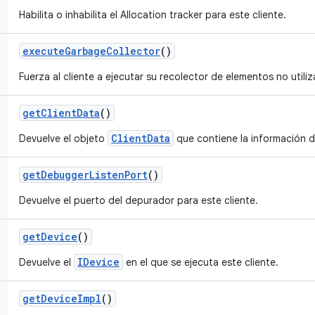
Habilita o inhabilita el Allocation tracker para este cliente.
execute
Garbage
Collector
()
Fuerza al cliente a ejecutar su recolector de elementos no utili
get
Client
Data
()
ClientData
Devuelve el objeto
que contiene la información de
get
Debugger
Listen
Port
()
Devuelve el puerto del depurador para este cliente.
get
Device
()
IDevice
Devuelve el
en el que se ejecuta este cliente.
get
Device
Impl
()