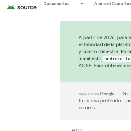
Documentos
Android Code Se
A partir de 2026, para 
estabilidad de la plata
y cuarto trimestre. Para
manifiesto
android-la
AOSP. Para obtener más
Goo
tu idioma preferido. L
errores.
AOSP