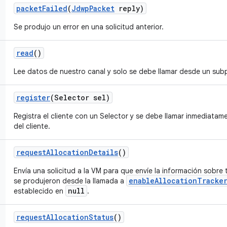
packet
Failed
(
Jdwp
Packet
reply)
Se produjo un error en una solicitud anterior.
read
()
Lee datos de nuestro canal y solo se debe llamar desde un sub
register
(Selector sel)
Registra el cliente con un Selector y se debe llamar inmediata
del cliente.
request
Allocation
Details
()
Envía una solicitud a la VM para que envíe la información sobre
enableAllocationTracke
se produjeron desde la llamada a
null
establecido en
.
request
Allocation
Status
()