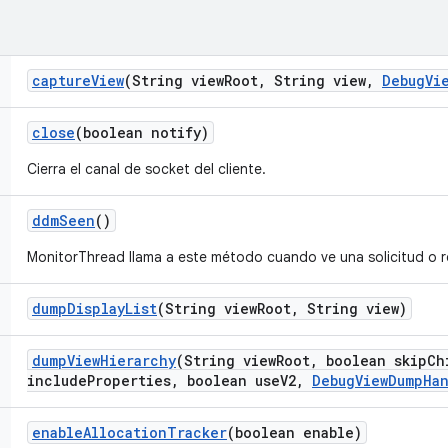
capture
View
(String view
Root
,
String view
,
Debug
Vi
close
(boolean notify)
Cierra el canal de socket del cliente.
ddm
Seen
()
MonitorThread llama a este método cuando ve una solicitud o 
dump
Display
List
(String view
Root
,
String view)
dump
View
Hierarchy
(String view
Root
,
boolean skip
Ch
include
Properties
,
boolean use
V2
,
Debug
View
Dump
Ha
enable
Allocation
Tracker
(boolean enable)