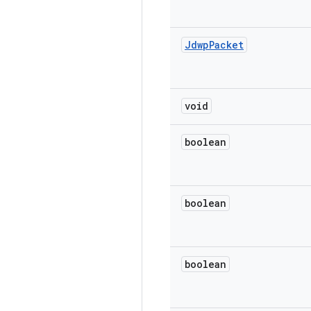
Jdwp
Packet
void
boolean
boolean
boolean