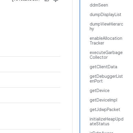
ddmSeen
dumpDisplayList
dumpViewHierarc
hy
enableAllocation
Tracker
executeGarbage
Collector
getClientData
getDebuggerList
enPort
getDevice
getDeviceImpl
getJdwpPacket
initializeHeapUpd
ateStatus