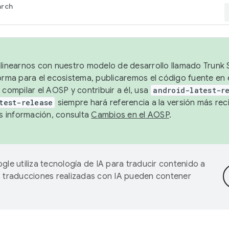
arch
alinearnos con nuestro modelo de desarrollo llamado Trunk S
forma para el ecosistema, publicaremos el código fuente en
 compilar el AOSP y contribuir a él, usa
android-latest-r
test-release
siempre hará referencia a la versión más reci
 información, consulta
Cambios en el AOSP
.
gle utiliza tecnología de IA para traducir contenido a
as traducciones realizadas con IA pueden contener