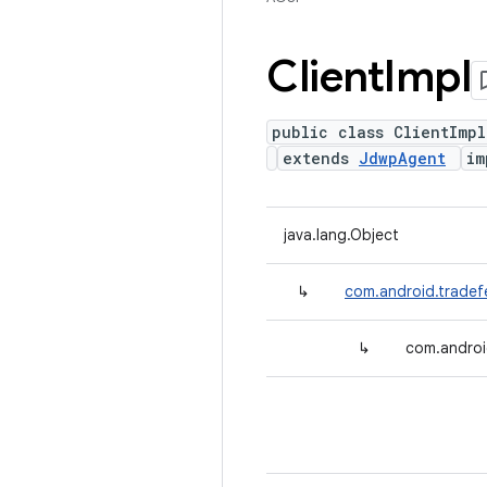
Client
Impl
public class ClientImpl
extends
JdwpAgent
im
java.lang.Object
↳
com.android.tradef
↳
com.android