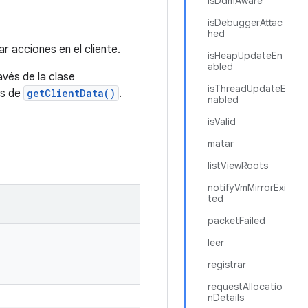
isDdmAware
isDebuggerAttac
hed
r acciones en el cliente.
isHeapUpdateEn
abled
avés de la clase
isThreadUpdateE
és de
getClientData()
.
nabled
isValid
matar
listViewRoots
notifyVmMirrorExi
ted
packetFailed
leer
registrar
requestAllocatio
nDetails