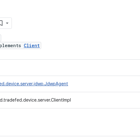
plements
Client
ed.device.server.jdwp.JdwpAgent
.tradefed.device.server.ClientImpl