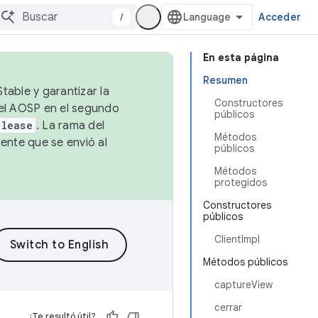
/
Acceder
En esta página
Resumen
table y garantizar la
Constructores
 el AOSP en el segundo
públicos
elease
. La rama del
Métodos
ente que se envió al
públicos
Métodos
protegidos
Constructores
públicos
ClientImpl
Métodos públicos
captureView
cerrar
¿Te resultó útil?