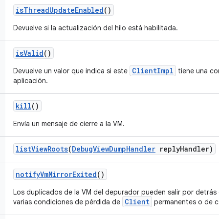
is
Thread
Update
Enabled
()
Devuelve si la actualización del hilo está habilitada.
is
Valid
()
ClientImpl
Devuelve un valor que indica si este
tiene una con
aplicación.
kill
()
Envía un mensaje de cierre a la VM.
list
View
Roots
(
Debug
View
Dump
Handler
reply
Handler)
notify
Vm
Mirror
Exited
()
Los duplicados de la VM del depurador pueden salir por detrás
Client
varias condiciones de pérdida de
permanentes o de ca