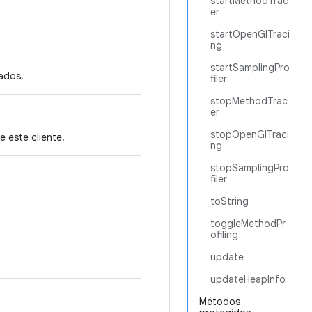
startMethodTrac
er
startOpenGlTraci
ng
startSamplingPro
zados.
filer
stopMethodTrac
er
stopOpenGlTraci
 este cliente.
ng
stopSamplingPro
filer
toString
toggleMethodPr
ofiling
update
updateHeapInfo
Métodos