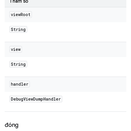
Tham số
view
Root
String
view
String
handler
Debug
View
Dump
Handler
đóng