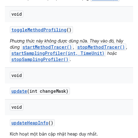
void
toggle
Method
Profiling
()
Phương thức này không được dùng nữa. Thay vào đó, hãy
startMethodTracer()
stopMethodTracer()
dùng
,
,
startSamplingProfiler(int, TimeUnit)
hoặc
stopSamplingProfiler()
.
void
update
(int change
Mask)
void
update
Heap
Info
()
Kích hoạt một bản cập nhật heap duy nhất.