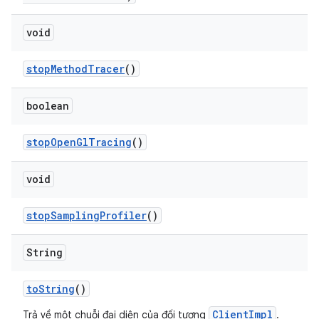
void
stop
Method
Tracer
()
boolean
stop
Open
Gl
Tracing
()
void
stop
Sampling
Profiler
()
String
to
String
()
ClientImpl
Trả về một chuỗi đại diện của đối tượng
.