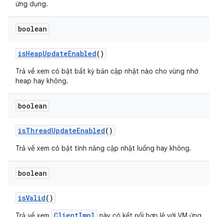
ứng dụng.
boolean
is
Heap
Update
Enabled
()
Trả về xem có bật bất kỳ bản cập nhật nào cho vùng nhớ
heap hay không.
boolean
is
Thread
Update
Enabled
()
Trả về xem có bật tính năng cập nhật luồng hay không.
boolean
is
Valid
()
ClientImpl
Trả về xem
này có kết nối hợp lệ với VM ứng