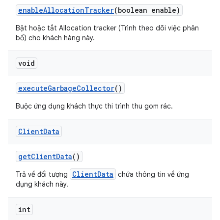
enable
Allocation
Tracker
(boolean enable)
Bật hoặc tắt Allocation tracker (Trình theo dõi việc phân
bổ) cho khách hàng này.
void
execute
Garbage
Collector
()
Buộc ứng dụng khách thực thi trình thu gom rác.
Client
Data
get
Client
Data
()
ClientData
Trả về đối tượng
chứa thông tin về ứng
dụng khách này.
int