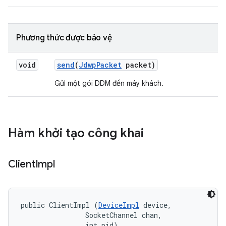
Phương thức được bảo vệ
void
send
(
Jdwp
Packet
packet)
Gửi một gói DDM đến máy khách.
Hàm khởi tạo công khai
Client
Impl
public ClientImpl (
DeviceImpl
 device, 

                SocketChannel chan, 

                int pid)