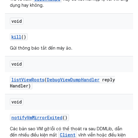
dụng hay không.
void
kill
()
Gửi thông báo tắt đến máy ảo.
void
list
View
Roots
(
Debug
View
Dump
Handler
reply
Handler)
void
notify
Vm
Mirror
Exited
()
Các bản sao VM gỡ lỗi có thể thoát ra sau DDMLib, dẫn
Client
đến nhiều điều kiện mất
vĩnh viễn hoặc điều kiện