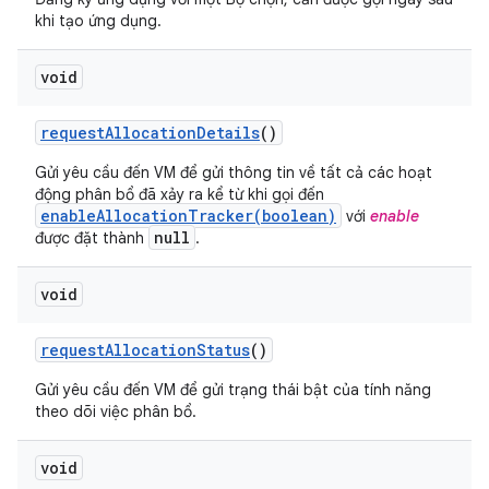
khi tạo ứng dụng.
void
request
Allocation
Details
()
Gửi yêu cầu đến VM để gửi thông tin về tất cả các hoạt
động phân bổ đã xảy ra kể từ khi gọi đến
enableAllocationTracker(boolean)
với
enable
null
được đặt thành
.
void
request
Allocation
Status
()
Gửi yêu cầu đến VM để gửi trạng thái bật của tính năng
theo dõi việc phân bổ.
void