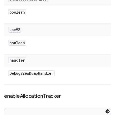
boolean
use
V2
boolean
handler
Debug
View
Dump
Handler
enable
Allocation
Tracker