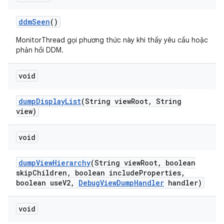
ddm
Seen
()
MonitorThread gọi phương thức này khi thấy yêu cầu hoặc
phản hồi DDM.
void
dump
Display
List
(String view
Root
,
String
view)
void
dump
View
Hierarchy
(String view
Root
,
boolean
skip
Children
,
boolean include
Properties
,
boolean use
V2
,
Debug
View
Dump
Handler
handler)
void