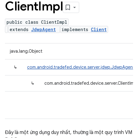
Client
Impl
public class ClientImpl
extends
JdwpAgent
implements
Client
java.lang.Object
↳
com.android.tradefed.device.server.jdwp.JdwpAgent
↳
com.android.tradefed.device.server.ClientImpl
Đây là một ứng dụng duy nhất, thường là một quy trình VM