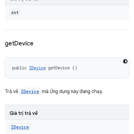
int
get
Device
public 
IDevice
 getDevice ()
Trả về
IDevice
mà Ứng dụng này đang chạy.
Giá trị trả về
IDevice