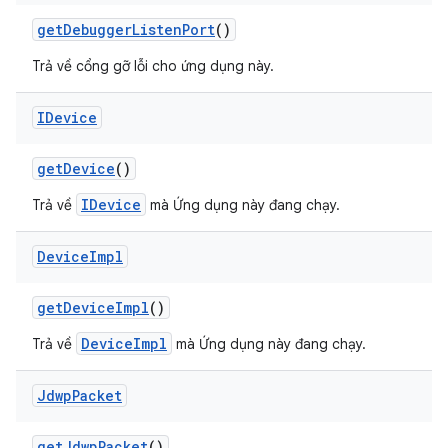
get
Debugger
Listen
Port
()
Trả về cổng gỡ lỗi cho ứng dụng này.
IDevice
get
Device
()
IDevice
Trả về
mà Ứng dụng này đang chạy.
Device
Impl
get
Device
Impl
()
DeviceImpl
Trả về
mà Ứng dụng này đang chạy.
Jdwp
Packet
get
Jdwp
Packet
()