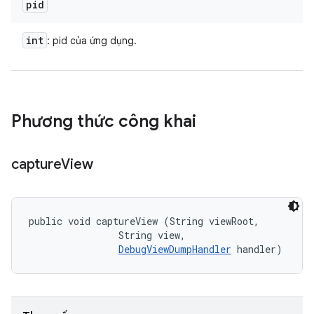
pid
int
: pid của ứng dụng.
Phương thức công khai
capture
View
public void captureView (String viewRoot, 

                String view, 

DebugViewDumpHandler
 handler)