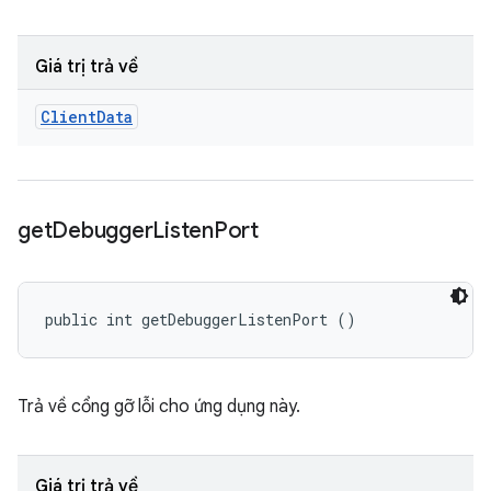
Giá trị trả về
Client
Data
get
Debugger
Listen
Port
public int getDebuggerListenPort ()
Trả về cổng gỡ lỗi cho ứng dụng này.
Giá trị trả về