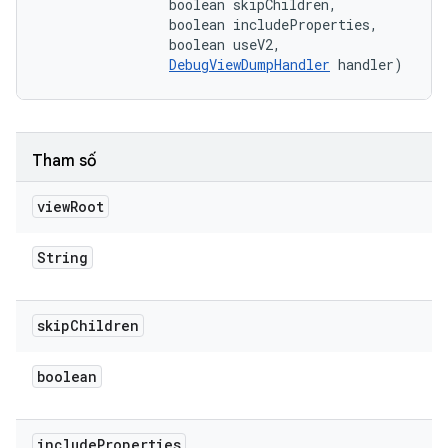
                boolean skipChildren, 

                boolean includeProperties, 

                boolean useV2, 

DebugViewDumpHandler
 handler)
Tham số
view
Root
String
skip
Children
boolean
include
Properties