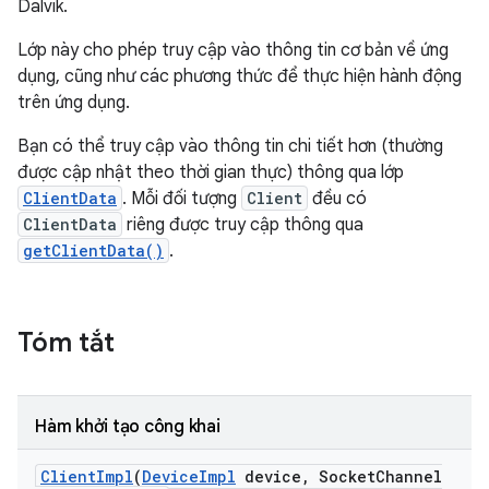
Dalvik.
Lớp này cho phép truy cập vào thông tin cơ bản về ứng
dụng, cũng như các phương thức để thực hiện hành động
trên ứng dụng.
Bạn có thể truy cập vào thông tin chi tiết hơn (thường
được cập nhật theo thời gian thực) thông qua lớp
ClientData
. Mỗi đối tượng
Client
đều có
ClientData
riêng được truy cập thông qua
getClientData()
.
Tóm tắt
Hàm khởi tạo công khai
Client
Impl
(
Device
Impl
device
,
Socket
Channel