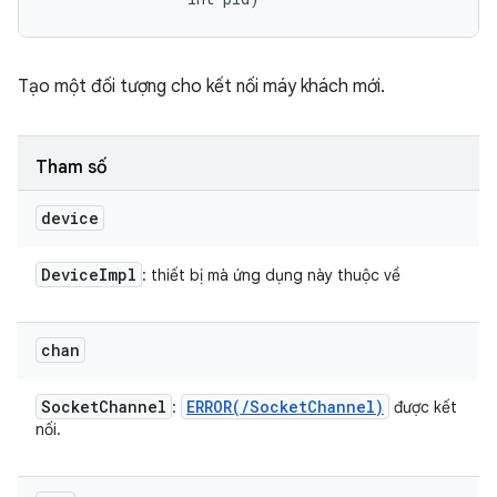
Tạo một đối tượng cho kết nối máy khách mới.
Tham số
device
Device
Impl
: thiết bị mà ứng dụng này thuộc về
chan
Socket
Channel
ERROR(
/
Socket
Channel)
:
được kết
nối.