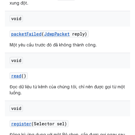
xung đột.
void
packet
Failed
(
Jdwp
Packet
reply)
Một yêu cầu trước đó đã không thành công.
void
read
()
Đọc dữ liệu từ kênh của chúng tôi, chỉ nên được gọi từ một
luồng.
void
register
(Selector sel)
Đăng ký ứng dụng với một Bộ chọn, cần được gọi ngay sau