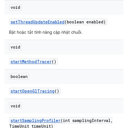
void
set
Thread
Update
Enabled
(boolean enabled)
Bật hoặc tắt tính năng cập nhật chuỗi.
void
start
Method
Tracer
()
boolean
start
Open
Gl
Tracing
()
void
start
Sampling
Profiler
(int sampling
Interval
,
Time
Unit time
Unit)