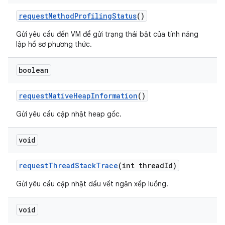
request
Method
Profiling
Status
()
Gửi yêu cầu đến VM để gửi trạng thái bật của tính năng
lập hồ sơ phương thức.
boolean
request
Native
Heap
Information
()
Gửi yêu cầu cập nhật heap gốc.
void
request
Thread
Stack
Trace
(int thread
Id)
Gửi yêu cầu cập nhật dấu vết ngăn xếp luồng.
void