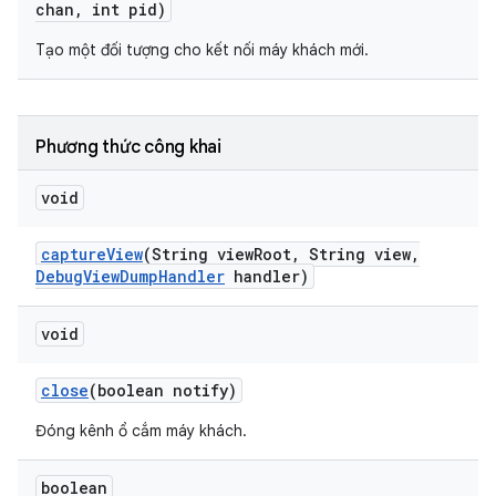
chan
,
int pid)
Tạo một đối tượng cho kết nối máy khách mới.
Phương thức công khai
void
capture
View
(String view
Root
,
String view
,
Debug
View
Dump
Handler
handler)
void
close
(boolean notify)
Đóng kênh ổ cắm máy khách.
boolean