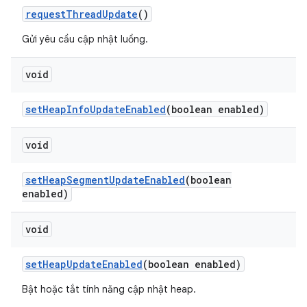
request
Thread
Update
()
Gửi yêu cầu cập nhật luồng.
void
set
Heap
Info
Update
Enabled
(boolean enabled)
void
set
Heap
Segment
Update
Enabled
(boolean
enabled)
void
set
Heap
Update
Enabled
(boolean enabled)
Bật hoặc tắt tính năng cập nhật heap.