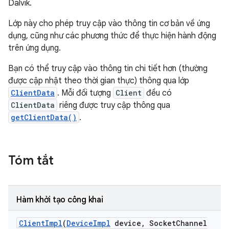
Dalvik.
Lớp này cho phép truy cập vào thông tin cơ bản về ứng
dụng, cũng như các phương thức để thực hiện hành động
trên ứng dụng.
Bạn có thể truy cập vào thông tin chi tiết hơn (thường
được cập nhật theo thời gian thực) thông qua lớp
ClientData
. Mỗi đối tượng
Client
đều có
ClientData
riêng được truy cập thông qua
getClientData()
.
Tóm tắt
Hàm khởi tạo công khai
Client
Impl
(
Device
Impl
device
,
Socket
Channel