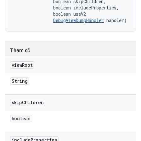
                boolean skipChildren, 

                boolean includeProperties, 

                boolean useV2, 

DebugViewDumpHandler
 handler)
Tham số
view
Root
String
skip
Children
boolean
include
Properties