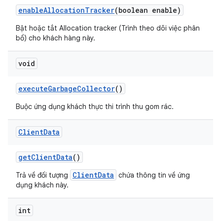
enable
Allocation
Tracker
(boolean enable)
Bật hoặc tắt Allocation tracker (Trình theo dõi việc phân
bổ) cho khách hàng này.
void
execute
Garbage
Collector
()
Buộc ứng dụng khách thực thi trình thu gom rác.
Client
Data
get
Client
Data
()
ClientData
Trả về đối tượng
chứa thông tin về ứng
dụng khách này.
int