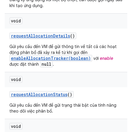
khi tạo ứng dụng.
void
request
Allocation
Details
()
Gửi yêu cầu đến VM để gửi thông tin về tất cả các hoạt
động phân bổ đã xảy ra kể từ khi gọi đến
enableAllocationTracker(boolean)
với
enable
null
được đặt thành
.
void
request
Allocation
Status
()
Gửi yêu cầu đến VM để gửi trạng thái bật của tính năng
theo dõi việc phân bổ.
void