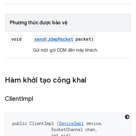
Phương thức được bảo vệ
void
send
(
Jdwp
Packet
packet)
Gửi một gói DDM đến máy khách.
Hàm khởi tạo công khai
Client
Impl
public ClientImpl (
DeviceImpl
 device, 

                SocketChannel chan, 

                int pid)