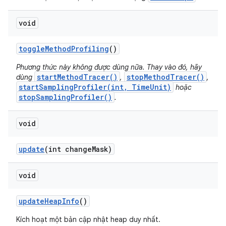
void
toggle
Method
Profiling
()
Phương thức này không được dùng nữa. Thay vào đó, hãy
startMethodTracer()
stopMethodTracer()
dùng
,
,
startSamplingProfiler(int, TimeUnit)
hoặc
stopSamplingProfiler()
.
void
update
(int change
Mask)
void
update
Heap
Info
()
Kích hoạt một bản cập nhật heap duy nhất.