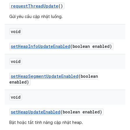
request
Thread
Update
()
Gửi yêu cầu cập nhật luồng.
void
set
Heap
Info
Update
Enabled
(boolean enabled)
void
set
Heap
Segment
Update
Enabled
(boolean
enabled)
void
set
Heap
Update
Enabled
(boolean enabled)
Bật hoặc tắt tính năng cập nhật heap.