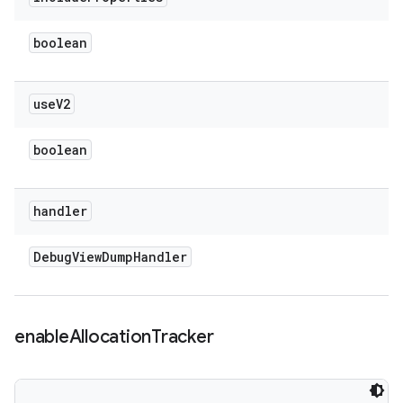
boolean
use
V2
boolean
handler
Debug
View
Dump
Handler
enable
Allocation
Tracker