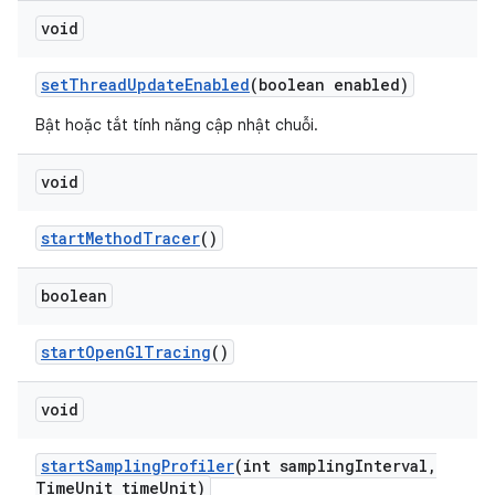
void
set
Thread
Update
Enabled
(boolean enabled)
Bật hoặc tắt tính năng cập nhật chuỗi.
void
start
Method
Tracer
()
boolean
start
Open
Gl
Tracing
()
void
start
Sampling
Profiler
(int sampling
Interval
,
Time
Unit time
Unit)