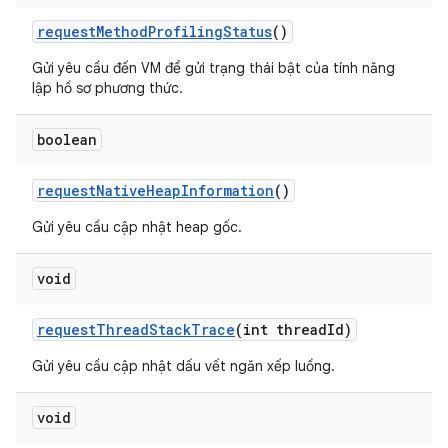
request
Method
Profiling
Status
()
Gửi yêu cầu đến VM để gửi trạng thái bật của tính năng
lập hồ sơ phương thức.
boolean
request
Native
Heap
Information
()
Gửi yêu cầu cập nhật heap gốc.
void
request
Thread
Stack
Trace
(int thread
Id)
Gửi yêu cầu cập nhật dấu vết ngăn xếp luồng.
void