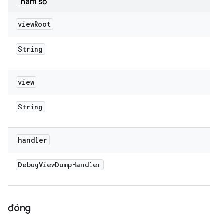
Tham số
view
Root
String
view
String
handler
Debug
View
Dump
Handler
đóng