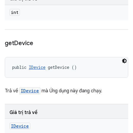
int
get
Device
public 
IDevice
 getDevice ()
Trả về
IDevice
mà Ứng dụng này đang chạy.
Giá trị trả về
IDevice