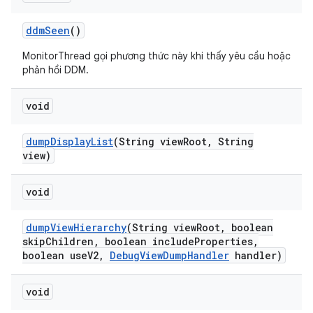
ddm
Seen
()
MonitorThread gọi phương thức này khi thấy yêu cầu hoặc
phản hồi DDM.
void
dump
Display
List
(String view
Root
,
String
view)
void
dump
View
Hierarchy
(String view
Root
,
boolean
skip
Children
,
boolean include
Properties
,
boolean use
V2
,
Debug
View
Dump
Handler
handler)
void