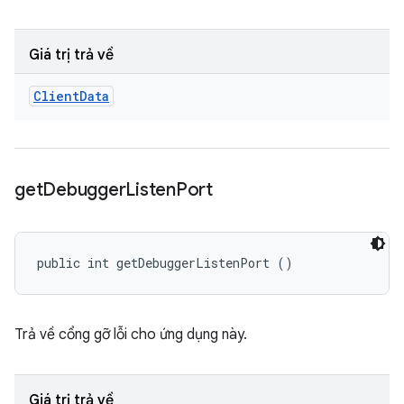
Giá trị trả về
Client
Data
get
Debugger
Listen
Port
public int getDebuggerListenPort ()
Trả về cổng gỡ lỗi cho ứng dụng này.
Giá trị trả về