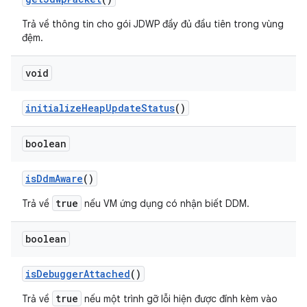
Trả về thông tin cho gói JDWP đầy đủ đầu tiên trong vùng
đệm.
void
initialize
Heap
Update
Status
()
boolean
is
Ddm
Aware
()
true
Trả về
nếu VM ứng dụng có nhận biết DDM.
boolean
is
Debugger
Attached
()
true
Trả về
nếu một trình gỡ lỗi hiện được đính kèm vào