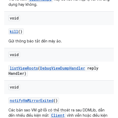
dụng hay không.
void
kill
()
Gửi thông báo tắt đến máy ảo.
void
list
View
Roots
(
Debug
View
Dump
Handler
reply
Handler)
void
notify
Vm
Mirror
Exited
()
Các bản sao VM gỡ lỗi có thể thoát ra sau DDMLib, dẫn
Client
đến nhiều điều kiện mất
vĩnh viễn hoặc điều kiện