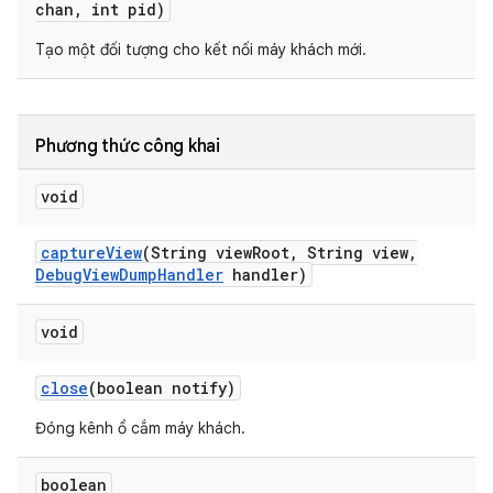
chan
,
int pid)
Tạo một đối tượng cho kết nối máy khách mới.
Phương thức công khai
void
capture
View
(String view
Root
,
String view
,
Debug
View
Dump
Handler
handler)
void
close
(boolean notify)
Đóng kênh ổ cắm máy khách.
boolean