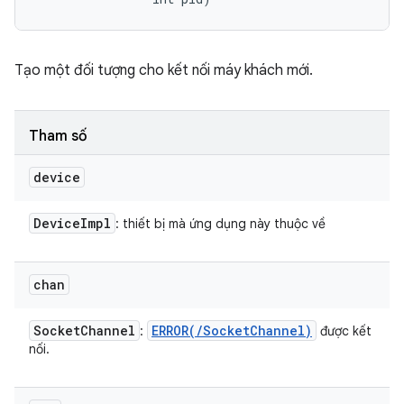
Tạo một đối tượng cho kết nối máy khách mới.
Tham số
device
Device
Impl
: thiết bị mà ứng dụng này thuộc về
chan
Socket
Channel
ERROR(
/
Socket
Channel)
:
được kết
nối.