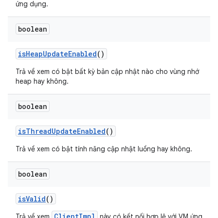
ứng dụng.
boolean
is
Heap
Update
Enabled
()
Trả về xem có bật bất kỳ bản cập nhật nào cho vùng nhớ
heap hay không.
boolean
is
Thread
Update
Enabled
()
Trả về xem có bật tính năng cập nhật luồng hay không.
boolean
is
Valid
()
ClientImpl
Trả về xem
này có kết nối hợp lệ với VM ứng