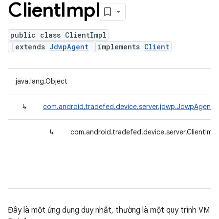
Client
Impl
public class ClientImpl
extends
JdwpAgent
implements
Client
java.lang.Object
↳
com.android.tradefed.device.server.jdwp.JdwpAgent
↳
com.android.tradefed.device.server.ClientImpl
Đây là một ứng dụng duy nhất, thường là một quy trình VM