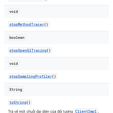
void
stop
Method
Tracer
()
boolean
stop
Open
Gl
Tracing
()
void
stop
Sampling
Profiler
()
String
to
String
()
ClientImpl
Trả về một chuỗi đại diện của đối tượng
.