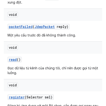
xung đột.
void
packet
Failed
(
Jdwp
Packet
reply)
Một yêu cầu trước đó đã không thành công.
void
read
()
Đọc dữ liệu từ kênh của chúng tôi, chỉ nên được gọi từ một
luồng.
void
register
(Selector sel)
Đăng ký ứng dụng với một Bộ chọn, cần được gọi ngay sau