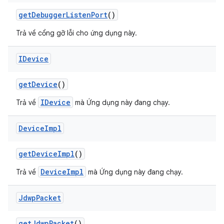
get
Debugger
Listen
Port
()
Trả về cổng gỡ lỗi cho ứng dụng này.
IDevice
get
Device
()
IDevice
Trả về
mà Ứng dụng này đang chạy.
Device
Impl
get
Device
Impl
()
DeviceImpl
Trả về
mà Ứng dụng này đang chạy.
Jdwp
Packet
get
Jdwp
Packet
()