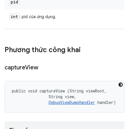
pid
int
: pid của ứng dụng.
Phương thức công khai
capture
View
public void captureView (String viewRoot, 

                String view, 

DebugViewDumpHandler
 handler)