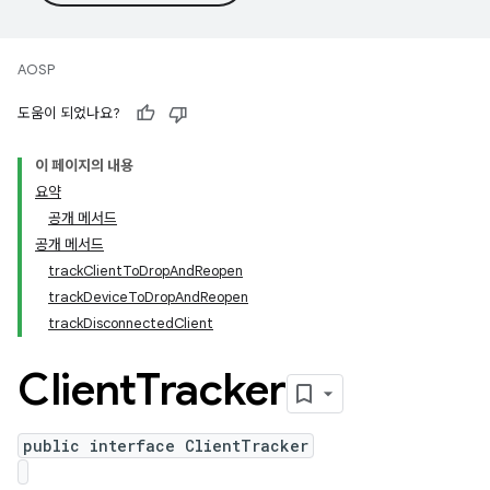
AOSP
도움이 되었나요?
이 페이지의 내용
요약
공개 메서드
공개 메서드
trackClientToDropAndReopen
trackDeviceToDropAndReopen
trackDisconnectedClient
Client
Tracker
public interface ClientTracker