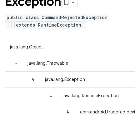
Exception
public class CommandRejectedException
extends RuntimeException
java.lang.Object
↳
java.lang.Throwable
↳
java.lang.Exception
↳
java.lang.RuntimeException
↳
com.android.tradefed.devic