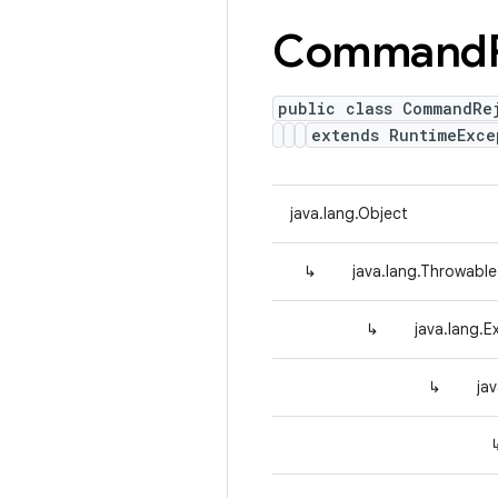
Command
public class CommandRe
extends RuntimeExce
java.lang.Object
↳
java.lang.Throwable
↳
java.lang.E
↳
ja