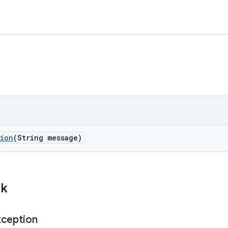
tion
(String message)
ik
xception