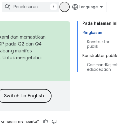
/
Pada halaman ini
Ringkasan
 kami dan memastikan
Konstruktor
OSP pada Q2 dan Q4.
publik
Cabang manifes
Konstruktor publik
SP. Untuk mengetahui
CommandReject
edException
formasi ini membantu?