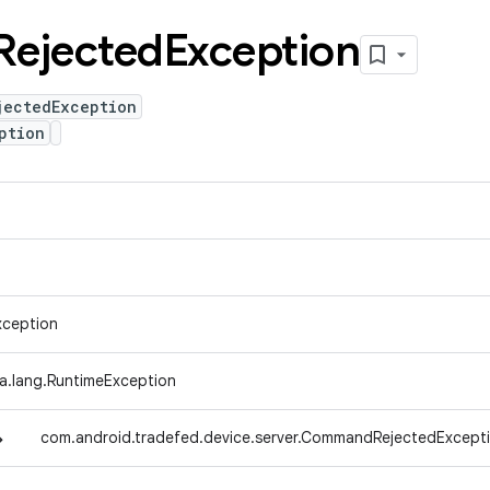
Rejected
Exception
jectedException
ption
xception
va.lang.RuntimeException
↳
com.android.tradefed.device.server.CommandRejectedExcept