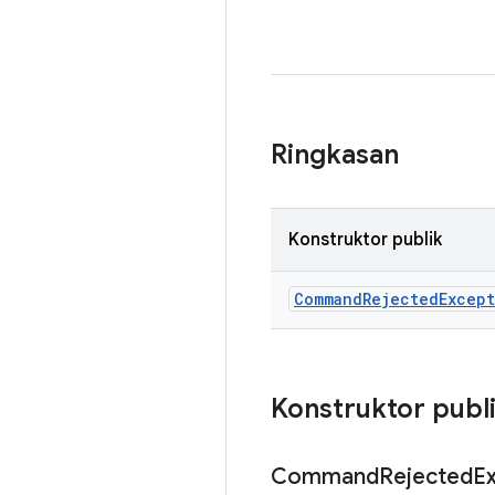
Ringkasan
Konstruktor publik
Command
Rejected
Excep
Konstruktor publ
Command
Rejected
E