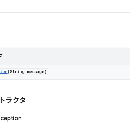
タ
tion
(String message)
トラクタ
xception