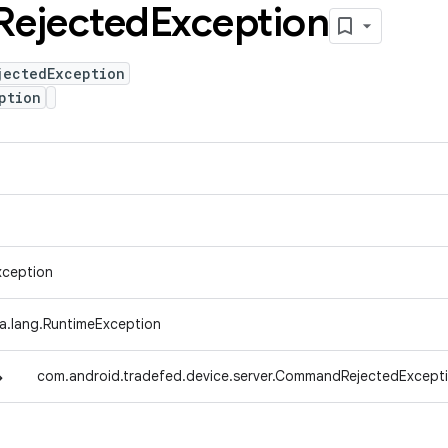
Rejected
Exception
jectedException
ption
xception
va.lang.RuntimeException
↳
com.android.tradefed.device.server.CommandRejectedExcept