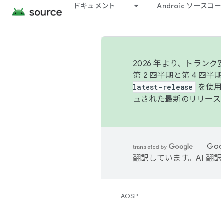
ドキュメント
Android ソース
2026 年より、トラ
第 2 四半期と第 4 四
latest-release
を使用
ュされた最新のリリース
Go
翻訳しています。AI 
AOSP