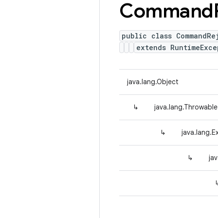
Command
public class CommandRe
extends RuntimeExce
java.lang.Object
↳
java.lang.Throwable
↳
java.lang.E
↳
ja