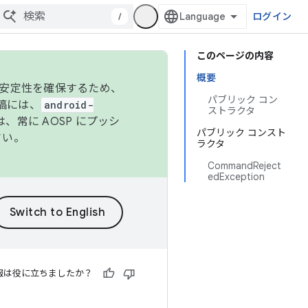
/
ログイン
このページの内容
概要
の安定性を確保するため、
パブリック コン
投稿には、
android-
ストラクタ
、常に AOSP にプッシ
パブリック コンスト
さい。
ラクタ
CommandReject
edException
報は役に立ちましたか？