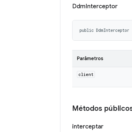
Ddm
Interceptor
public DdmInterceptor 
Parâmetros
client
Métodos público
interceptar