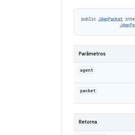
public 
JdwpPacket
 inte
JdwpPa
Parâmetros
agent
packet
Retorna