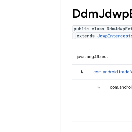
Ddm
Jdwp
public class DdmJdwpEx
extends
JdwpIntercept
java.lang.Object
↳
com.android.tradef
↳
com.androi