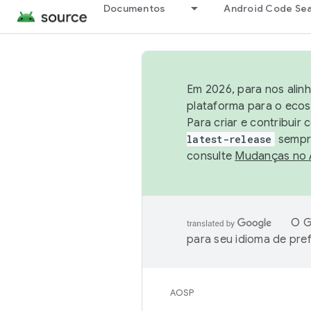
Documentos
Android Code Se
Em 2026, para nos alin
plataforma para o ecos
Para criar e contribuir
latest-release
sempre
consulte
Mudanças no
O G
para seu idioma de pre
AOSP