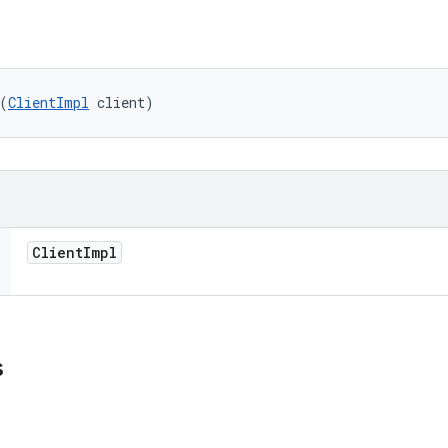
(
ClientImpl
 client)
Client
Impl
s