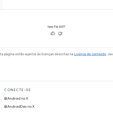
Isso foi útil?
a página estão sujeitos às licenças descritas na
Licença de conteúdo
. Ja
CONECTE-SE
@Android no X
@AndroidDev no X