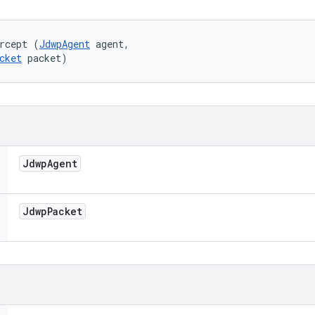
rcept (
JdwpAgent
 agent, 

cket
 packet)
Jdwp
Agent
Jdwp
Packet