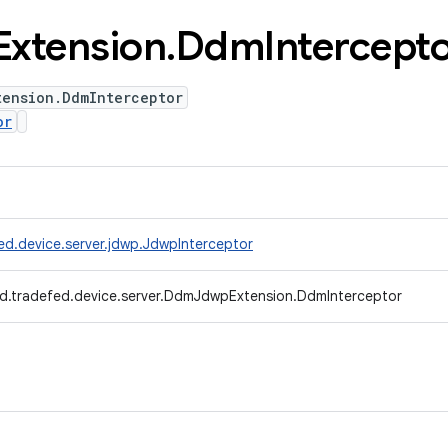
Extension
.
Ddm
Intercept
tension.DdmInterceptor
or
ed.device.server.jdwp.JdwpInterceptor
d.tradefed.device.server.DdmJdwpExtension.DdmInterceptor