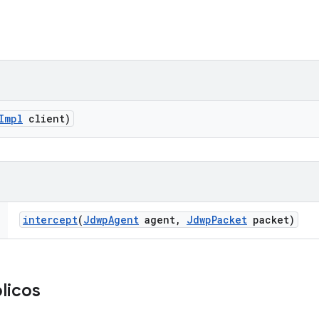
Impl
client)
intercept
(
Jdwp
Agent
agent
,
Jdwp
Packet
packet)
licos