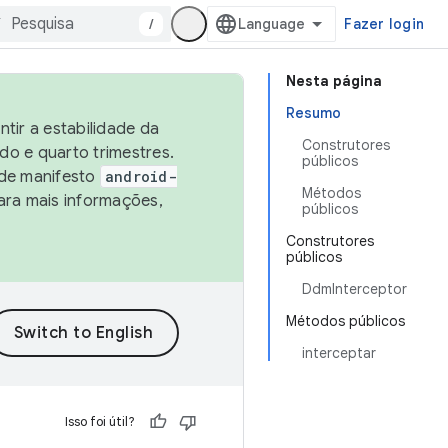
/
Fazer login
Nesta página
Resumo
tir a estabilidade da
Construtores
o e quarto trimestres.
públicos
 de manifesto
android-
Métodos
ara mais informações,
públicos
Construtores
públicos
DdmInterceptor
Métodos públicos
interceptar
Isso foi útil?