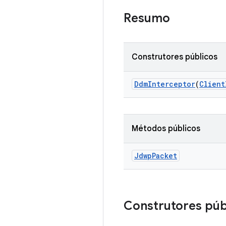
Resumo
Construtores públicos
Ddm
Interceptor
(
Client
Métodos públicos
Jdwp
Packet
Construtores púb