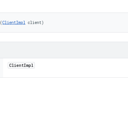
(
ClientImpl
 client)
Client
Impl