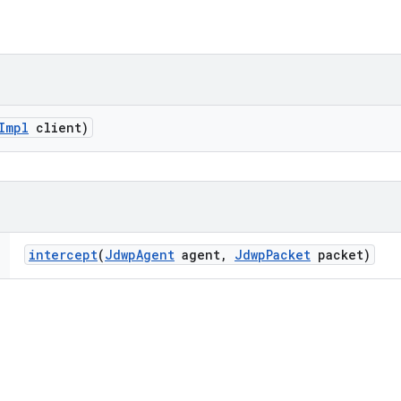
Impl
client)
intercept
(
Jdwp
Agent
agent
,
Jdwp
Packet
packet)