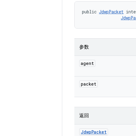
public 
JdwpPacket
 inte
JdwpPa
参数
agent
packet
返回
Jdwp
Packet