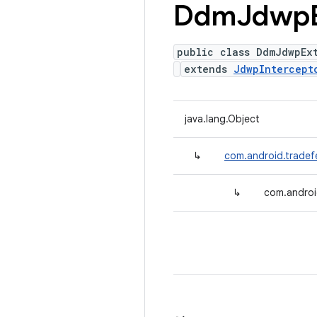
Ddm
Jdwp
public class DdmJdwpEx
extends
JdwpIntercept
java.lang.Object
↳
com.android.tradef
↳
com.androi