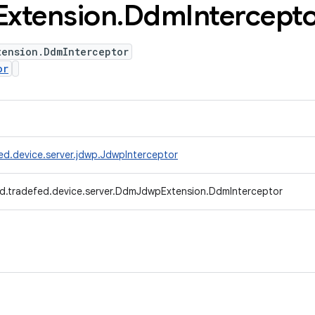
Extension
.
Ddm
Intercept
tension.DdmInterceptor
or
ed.device.server.jdwp.JdwpInterceptor
d.tradefed.device.server.DdmJdwpExtension.DdmInterceptor