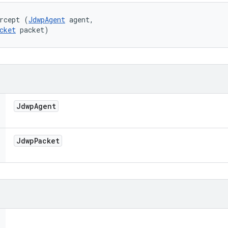
rcept (
JdwpAgent
 agent, 

cket
 packet)
Jdwp
Agent
Jdwp
Packet