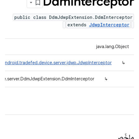
Ddm
Interceptor
public class DdmJdwpExtension.DdmInterceptor
extends
JdwpInterceptor
java.lang.Object
.android.tradefed.device.server.jdwp.JdwpInterceptor
↳
vice.server.DdmJdwpExtension.DdmInterceptor
↳
ملخّص