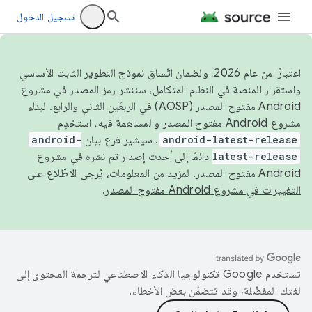
تسجيل الدخول
اعتبارًا من عام 2026، ولضمان اتّساق نموذج التطوير الثابت الأساسي
واستقرار المنصة في النظام المتكامل، سننشر رمز المصدر في مشروع
Android مفتوح المصدر (AOSP) في الربعَين الثاني والرابع. لبناء
مشروع Android مفتوح المصدر والمساهمة فيه، استخدِم
android-latest-release
. سيشير فرع بيان
android-
latest-release
دائمًا إلى أحدث إصدار تم نشره في مشروع
Android مفتوح المصدر. لمزيد من المعلومات، يُرجى الاطّلاع على
التغييرات في مشروع Android مفتوح المصدر
.
تستخدم Google تكنولوجيا الذكاء الاصطناعي لترجمة المحتوى إلى
لغتك المفضّلة، وقد تتضمّن بعض الأخطاء.