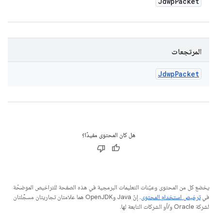
Jdwp
Packet
المرتجعات
Jdwp
Packet
هل كان المحتوى مفيدًا؟
يخضع كل من المحتوى وعيّنات التعليمات البرمجية في هذه الصفحة للتراخيص الموضحّة
في
ترخيص استخدام المحتوى
. إنّ Java وOpenJDK هما علامتان تجاريتان مسجَّلتان
لشركة Oracle و/أو الشركات التابعة لها.