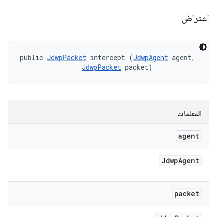
اعتراض
public 
JdwpPacket
 intercept (
JdwpAgent
 agent, 

JdwpPacket
 packet)
المعلمات
agent
Jdwp
Agent
packet