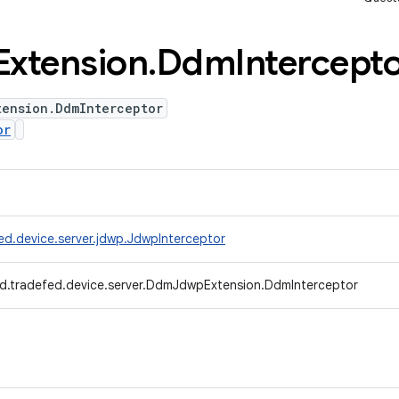
Extension
.
Ddm
Intercept
tension.DdmInterceptor
or
ed.device.server.jdwp.JdwpInterceptor
d.tradefed.device.server.DdmJdwpExtension.DdmInterceptor