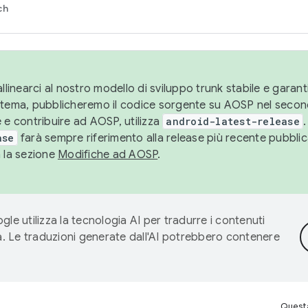
ch
llinearci al nostro modello di sviluppo trunk stabile e garantir
istema, pubblicheremo il codice sorgente su AOSP nel secon
 e contribuire ad AOSP, utilizza
android-latest-release
.
ase
farà sempre riferimento alla release più recente pubbli
a la sezione
Modifiche ad AOSP
.
gle utilizza la tecnologia AI per tradurre i contenuti
ta. Le traduzioni generate dall'AI potrebbero contenere
Questa