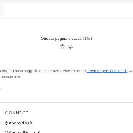
Questa pagina è stata utile?
a pagina sono soggetti alle licenze descritte nella
Licenza per i contenuti
. 
à consociate.
.
CONNECT
@Android su X
@AndroidDev su X