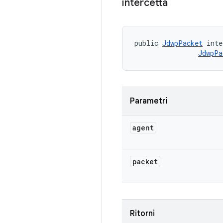
intercetta
public 
JdwpPacket
 inte
JdwpPa
Parametri
agent
packet
Ritorni