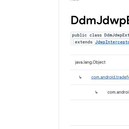
Ddm
Jdwp
public class DdmJdwpEx
extends
JdwpIntercept
java.lang.Object
↳
com.android.tradef
↳
com.androi