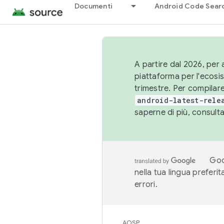
Documenti
Android Code Sear
A partire dal 2026, per a
piattaforma per l'ecos
trimestre. Per compilare
android-latest-rele
saperne di più, consult
Goo
nella tua lingua preferi
errori.
AOSP