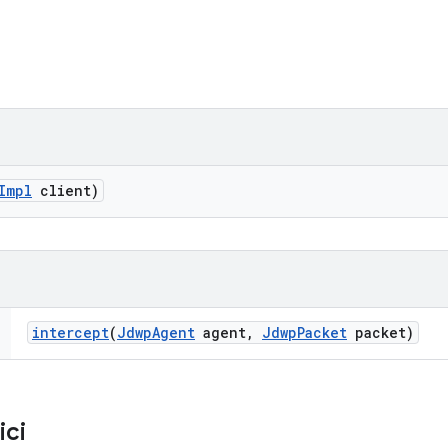
Impl
client)
intercept
(
Jdwp
Agent
agent
,
Jdwp
Packet
packet)
ici