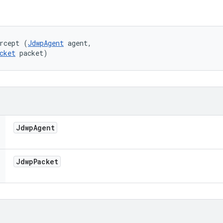
rcept (
JdwpAgent
 agent, 

cket
 packet)
Jdwp
Agent
Jdwp
Packet