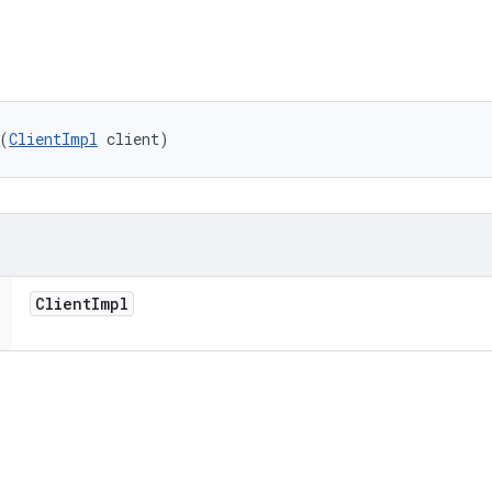
(
ClientImpl
 client)
Client
Impl