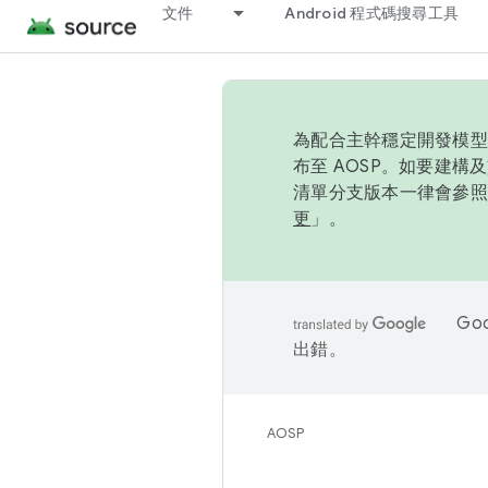
文件
Android 程式碼搜尋工具
為配合主幹穩定開發模型，
布至 AOSP。如要建構及
清單分支版本一律會參照推
更
」。
Go
出錯。
AOSP