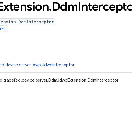
Extension
.
Ddm
Intercept
tension.DdmInterceptor
or
ed.device.server.jdwp.JdwpInterceptor
d.tradefed.device.server.DdmJdwpExtension.DdmInterceptor