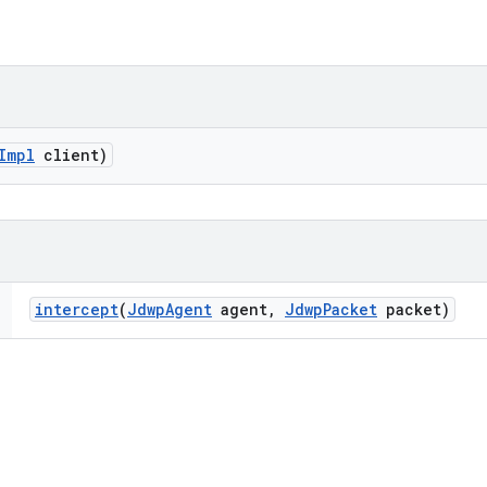
Impl
client)
intercept
(
Jdwp
Agent
agent
,
Jdwp
Packet
packet)