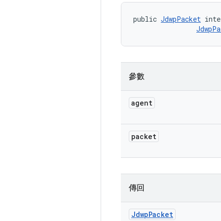
public 
JdwpPacket
 inte
JdwpPa
參數
agent
packet
傳回
Jdwp
Packet