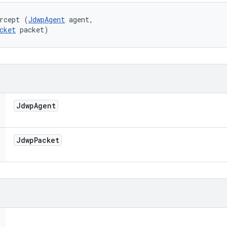
rcept (
JdwpAgent
 agent, 

cket
 packet)
Jdwp
Agent
Jdwp
Packet