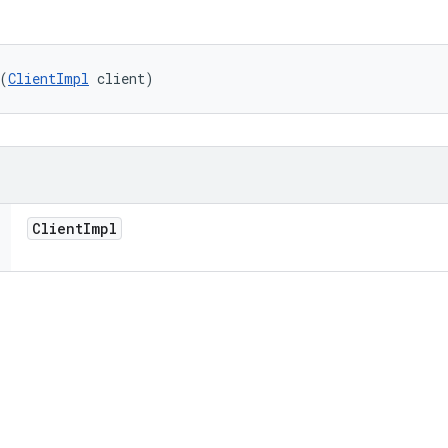
(
ClientImpl
 client)
Client
Impl