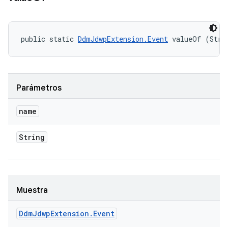
public static 
DdmJdwpExtension.Event
 valueOf (Stri
Parámetros
name
String
Muestra
Ddm
Jdwp
Extension
.
Event