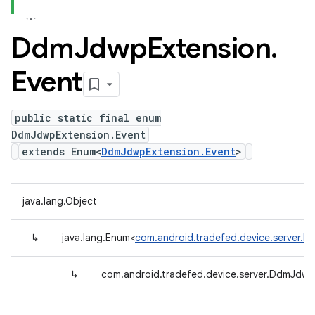
Ddm
Jdwp
Extension
.
Event
public static final enum
DdmJdwpExtension.Event
extends Enum<
DdmJdwpExtension.Event
>
java.lang.Object
↳
java.lang.Enum<
com.android.tradefed.device.server.
↳
com.android.tradefed.device.server.DdmJdwp