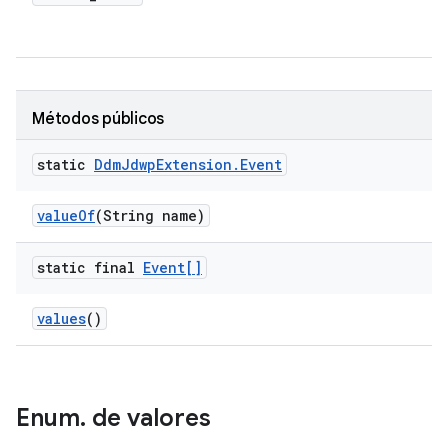
Métodos públicos
static
Ddm
Jdwp
Extension
.
Event
value
Of
(String name)
static final
Event[]
values
()
Enum
.
de valores